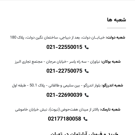
شعبه ها
شعبه دولت:
خیـابــان دولت، بعد از دیباجی، ساختمان نگین دولت، پلاک 180
021-22550015
شعبه بوکان:
نیاوران - سه راه یاسر -خیابان مرجان - مجتمع تجاری البرز
021-22750075
شعبه اندرزگو:
بلوار اندرزگو - بین سلیمی و طالقانی - پلاک 50.1 - طبقه اول
021-22690039
شعبه نارمک:
بالاتر از میدان هفت‌حوض (نبوت)، نبش خیابان خاموشی
02177180058
خرید و فروش آپارتمان در تهران