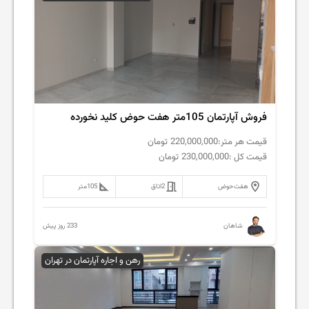
فروش آپارتمان 105متر هفت حوض کلید نخورده
قیمت هر متر:
220,000,000
تومان
قیمت کل :
230,000,000
تومان
هفت‌حوض
2
اتاق
105
متر
233 روز پیش
شاهان
رهن و اجاره آپارتمان در تهران