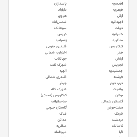
اقدسیه
پاسداران
قیطریه
دارآباد
ازگل
هروی
آجودانیه
شمس‌آباد
دولت
سوهانک
کامرانیه
دروس
منظریه
زعفرانیه
کیکاووس
قلندری جنوبی
ظفر
اختیاریه شمالی
ارتش
جهانتاب
تجریش
شهرک نفت
جمشیدیه
الهیه
فرشته
قلندری شمالی
درب دوم
چیذر
ولنجک
شهرک لاله
بوکان
کیکاووس (نعمتی)
گلستان شمالی
صاحبقرانیه
هفت‌حوض
گلستان جنوبی
نارمک
فدک
دردشت
مدائن
کاشانک
منظریه
قبا
میرداماد