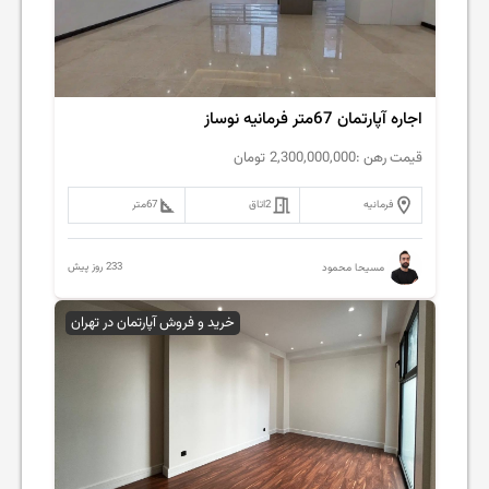
اجاره آپارتمان 67متر فرمانیه نوساز
قیمت رهن :
2,300,000,000
تومان
فرمانیه
2
اتاق
67
متر
233 روز پیش
مسیحا محمود
خرید و فروش آپارتمان در تهران