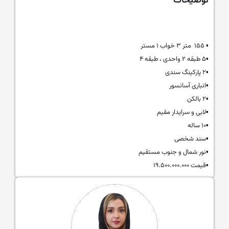
توضیحات
▪️ ۱۵۵ متر ۳ خواب ۱ مستر
▪️۵ طبقه ۲ واحدی ، طبقه ۴
▪️۲ پارکینگ سندی
▪️انباری آسانسور
▪️۲ بالکن
▪️لابی و سرایدار مقیم
▪️۱۰ ساله
▪️سند شخصی
▪️نور شمال و جنوب مستقیم
▪️قیمت ۱۹.۵۰۰.۰۰۰.۰۰۰