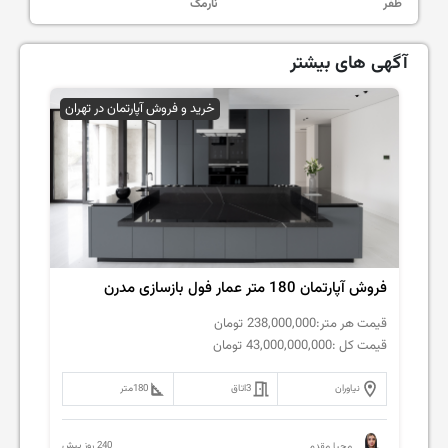
ظفر
نارمک
آگهی های بیشتر
خرید و فروش آپارتمان در تهران
فروش‌ آپارتمان 180 متر عمار فول بازسازی مدرن
قیمت هر متر:
238,000,000
تومان
قیمت کل :
43,000,000,000
تومان
نیاوران
3
اتاق
180
متر
240 روز پیش
محیا مقدم