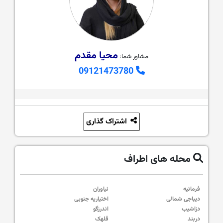
محیا مقدم
مشاور شما:
09121473780
اشتراک گذاری
محله های اطراف
فرمانیه
نیاوران
دیباجی شمالی
اختیاریه جنوبی
دزاشیب
اندرزگو
دربند
قلهک