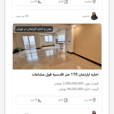
قیطریه
2
اتاق
120
متر
233 روز پیش
صحرایی
رهن و اجاره آپارتمان در تهران
اجاره اپارتمان 170 متر اقدسیه فول مشاعات
قیمت رهن :
2,500,000,000
تومان
قیمت اجاره:
80,000,000
تومان
اقدسیه
3
اتاق
170
متر