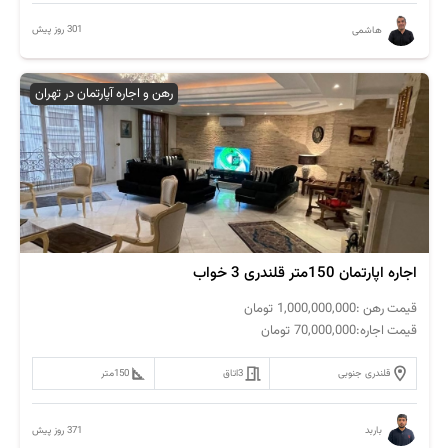
301 روز پیش
هاشمی
رهن و اجاره آپارتمان در تهران
اجاره اپارتمان 150متر قلندری 3 خواب
قیمت رهن :
1,000,000,000
تومان
قیمت اجاره:
70,000,000
تومان
قلندری جنوبی
3
اتاق
150
متر
371 روز پیش
باربد