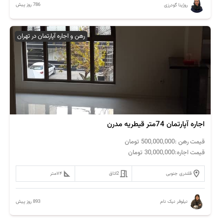
786 روز پیش
روژینا گودرزی
رهن و اجاره آپارتمان در تهران
اجاره آپارتمان 74متر قیطریه مدرن
قیمت رهن :
500,000,000
تومان
قیمت اجاره:
30,000,000
تومان
قلندری جنوبی
2
اتاق
۷۴
متر
893 روز پیش
نیلوفر نیک نام