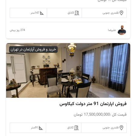
قلندری جنوبی
3
اتاق
147
متر
274 روز پیش
علیرضا
خرید و فروش آپارتمان در تهران
فروش اپارتمان 91 متر دولت کیکاوس
قیمت کل :
17,500,000,000
تومان
قلندری جنوبی
2
اتاق
91
متر