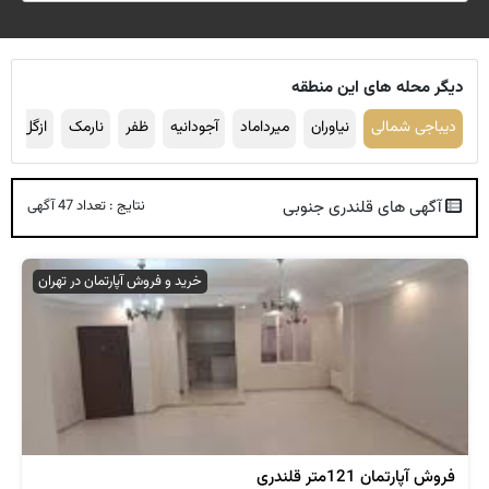
دیگر محله های این منطقه
دیباجی شمالی
نیاوران
میرداماد
آجودانیه
ظفر
نارمک
ازگل
ف
آگهی های قلندری جنوبی
نتایج : تعداد 47 آگهی
خرید و فروش آپارتمان در تهران
فروش آپارتمان 121متر قلندری