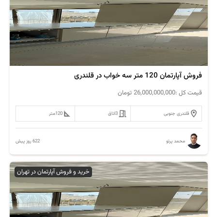
فروش آپارتمان 120 متر سه خواب در قلندری
قیمت کل :
26,000,000,000
تومان
قلندری جنوبی
3
اتاق
120
متر
622 روز پیش
محمد پرتو
خرید و فروش آپارتمان در تهران