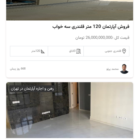
فروش آپارتمان 120 متر قلندری سه خواب
قیمت کل :
26,000,000,000
تومان
قلندری جنوبی
3
اتاق
120
متر
668 روز پیش
محمد پرتو
رهن و اجاره آپارتمان در تهران