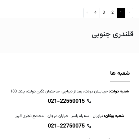
›
4
3
2
1
‹
قلندری جنوبی
شعبه ها
شعبه دولت:
خیـابــان دولت، بعد از دیباجی، ساختمان نگین دولت، پلاک 180
021-22550015
شعبه بوکان:
نیاوران - سه راه یاسر -خیابان مرجان - مجتمع تجاری البرز
021-22750075