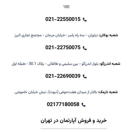
180
021-22550015
شعبه بوکان:
نیاوران - سه راه یاسر -خیابان مرجان - مجتمع تجاری البرز
021-22750075
شعبه اندرزگو:
بلوار اندرزگو - بین سلیمی و طالقانی - پلاک 50.1 - طبقه اول
021-22690039
شعبه نارمک:
بالاتر از میدان هفت‌حوض (نبوت)، نبش خیابان خاموشی
02177180058
خرید و فروش آپارتمان در تهران