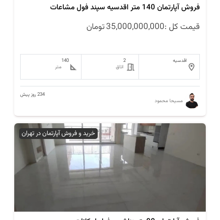
فروش آپارتمان 140 متر اقدسیه سپند فول مشاعات
قیمت کل :
35,000,000,000
تومان
اقدسیه
2
140
اتاق
متر
234 روز پیش
مسیحا محمود
خرید و فروش آپارتمان در تهران