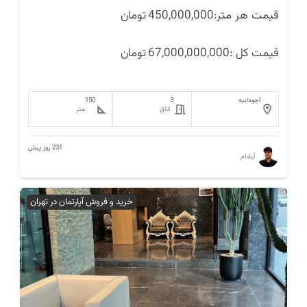
قیمت هر متر:
450,000,000
تومان
قیمت کل :
67,000,000,000
تومان
آجودانیه
3
150
اتاق
متر
231 روز پیش
آرشام
خرید و فروش آپارتمان در تهران