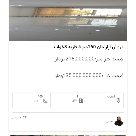
فروش آپارتمان 160متر قیطریه 3خواب
قیمت هر متر:
218,000,000
تومان
قیمت کل :
35,000,000,000
تومان
قیطریه
3
160
اتاق
متر
231 روز پیش
بدیعی