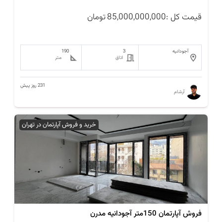
قیمت کل :
85,000,000,000
تومان
آجودانیه
3
190
اتاق
متر
231 روز پیش
آرشام
خرید و فروش آپارتمان در تهران
فروش آپارتمان 150متر آجودانیه مدرن