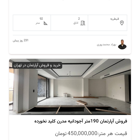
قیطریه
2
92
اتاق
متر
231 روز پیش
بهراد محمدپوری
خرید و فروش آپارتمان در تهران
فروش آپارتمان 190متر آجودانیه مدرن کلید نخورده
قیمت هر متر:
450,000,000
تومان