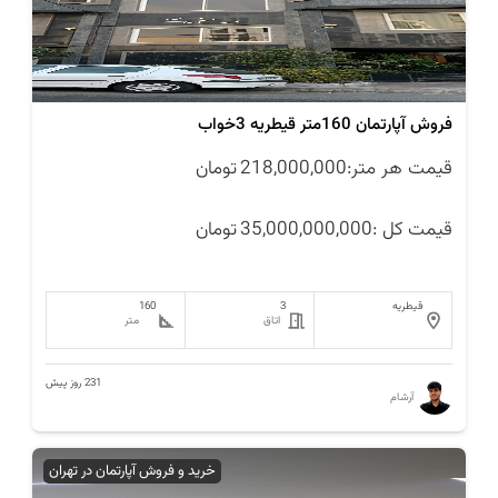
فروش آپارتمان 160متر قیطریه 3خواب
قیمت هر متر:
218,000,000
تومان
قیمت کل :
35,000,000,000
تومان
قیطریه
3
160
اتاق
متر
231 روز پیش
آرشام
خرید و فروش آپارتمان در تهران