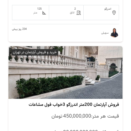
اندرزگو
2
125
اتاق
متر
234 روز پیش
سهیلی
خرید و فروش آپارتمان در تهران
فروش آپارتمان 200متر اندرزگو 3خواب فول مشاعات
قیمت هر متر:
450,000,000
تومان