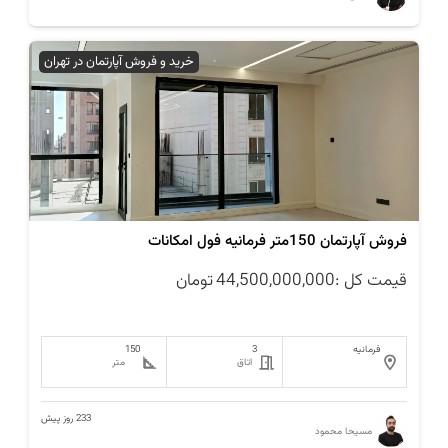
خرید و فروش آپارتمان در تهران
فروش آپارتمان 150متر فرمانیه فول امکانات
قیمت کل :
44,500,000,000
تومان
فرمانیه
3
150
اتاق
متر
233 روز پیش
مسیحا محمود