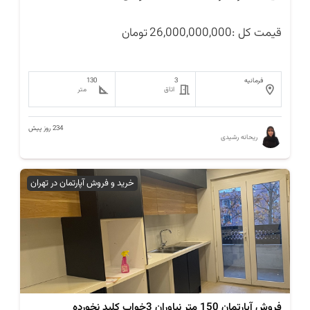
قیمت کل :
26,000,000,000
تومان
فرمانیه
3
130
اتاق
متر
234 روز پیش
ریحانه رشیدی
خرید و فروش آپارتمان در تهران
فروش آپارتمان 150 متر نیاوران 3خواب کلید نخورده