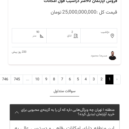
فروش آپارتمان 90متر دزاشیب فول امکانات
قیمت کل :
25,000,000,000
تومان
دزاشیب
2
90
اتاق
متر
233 روز پیش
مسیحا محمود
746
745
...
10
9
8
7
6
5
4
3
2
1
‹
سوالات متداول
منطقه ۱ تهران چه ویژگی‌هایی داره که آن را به گزینه‌ی محبوبی برای
خرید آپارتمان تبدیل کرده؟
این منطقه دارای امکانات رفاهی و دسترسی عالی به