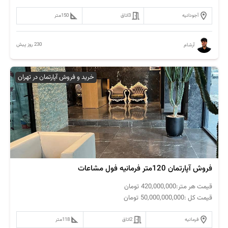
آجودانیه
3
اتاق
150
متر
230 روز پیش
آرشام
خرید و فروش آپارتمان در تهران
فروش آپارتمان 120متر فرمانیه فول مشاعات
قیمت هر متر:
420,000,000
تومان
قیمت کل :
50,000,000,000
تومان
فرمانیه
2
اتاق
118
متر