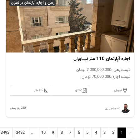
رهن و اجاره آپارتمان در تهران
اجاره آپارتمان 110 متر نیــاوران
قیمت رهن :
2,000,000,000
تومان
قیمت اجاره:
70,000,000
تومان
نیاوران
2
اتاق
110
متر
230 روز پیش
اسماعیل‌پور
3493
3492
...
10
9
8
7
6
5
4
3
2
1
‹