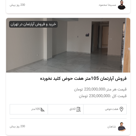
230 روز پیش
مسیحا محمود
خرید و فروش آپارتمان در تهران
فروش آپارتمان 105متر هفت حوض کلید نخورده
قیمت هر متر:
220,000,000
تومان
قیمت کل :
230,000,000
تومان
هفت‌حوض
2
اتاق
105
متر
230 روز پیش
شاهان