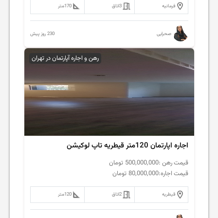
فرمانیه
3
اتاق
170
متر
230 روز پیش
صحرایی
رهن و اجاره آپارتمان در تهران
اجاره اپارتمان 120متر قیطریه تاپ لوکیشن
قیمت رهن :
500,000,000
تومان
قیمت اجاره:
80,000,000
تومان
قیطریه
2
اتاق
120
متر