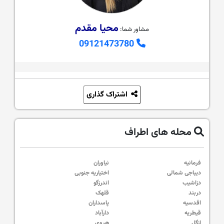
محیا مقدم
مشاور شما:
09121473780
اشتراک گذاری
محله های اطراف
فرمانیه
نیاوران
دیباجی شمالی
اختیاریه جنوبی
دزاشیب
اندرزگو
دربند
قلهک
اقدسیه
پاسداران
قیطریه
دارآباد
ازگل
هروی