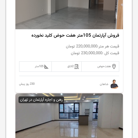
فروش آپارتمان 105متر هفت حوض کلید نخورده
قیمت هر متر:
220,000,000
تومان
قیمت کل :
230,000,000
تومان
هفت‌حوض
2
اتاق
105
متر
230 روز پیش
شاهان
رهن و اجاره آپارتمان در تهران