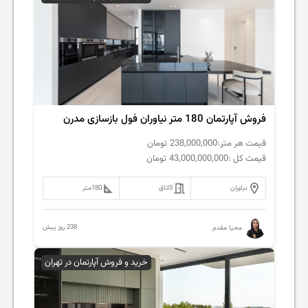
فروش‌ آپارتمان 180 متر نیاوران فول بازسازی مدرن
قیمت هر متر:
238,000,000
تومان
قیمت کل :
43,000,000,000
تومان
نیاوران
3
اتاق
180
متر
238 روز پیش
محیا مقدم
خرید و فروش آپارتمان در تهران