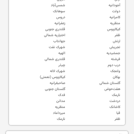
آجودانیه
شمس‌آباد
دولت
سوهانک
کامرانیه
دروس
منظریه
زعفرانیه
کیکاووس
قلندری جنوبی
ظفر
اختیاریه شمالی
ارتش
جهانتاب
تجریش
شهرک نفت
جمشیدیه
الهیه
فرشته
قلندری شمالی
درب دوم
چیذر
ولنجک
شهرک لاله
بوکان
کیکاووس (نعمتی)
گلستان شمالی
صاحبقرانیه
هفت‌حوض
گلستان جنوبی
نارمک
فدک
دردشت
مدائن
کاشانک
منظریه
قبا
میرداماد
ظفر
نارمک