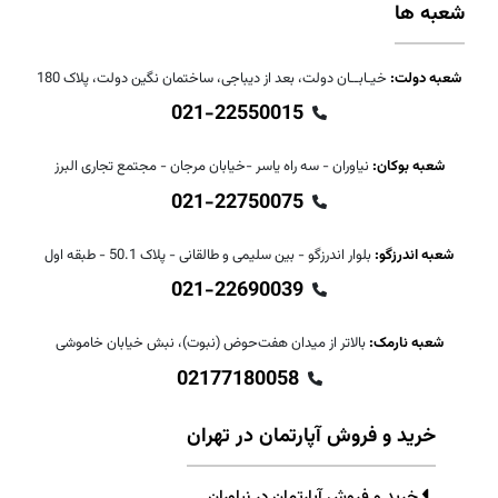
شعبه ها
شعبه دولت:
خیـابــان دولت، بعد از دیباجی، ساختمان نگین دولت، پلاک 180
021-22550015
شعبه بوکان:
نیاوران - سه راه یاسر -خیابان مرجان - مجتمع تجاری البرز
021-22750075
شعبه اندرزگو:
بلوار اندرزگو - بین سلیمی و طالقانی - پلاک 50.1 - طبقه اول
021-22690039
شعبه نارمک:
بالاتر از میدان هفت‌حوض (نبوت)، نبش خیابان خاموشی
02177180058
خرید و فروش آپارتمان در تهران
خرید و فروش آپارتمان در نیاوران