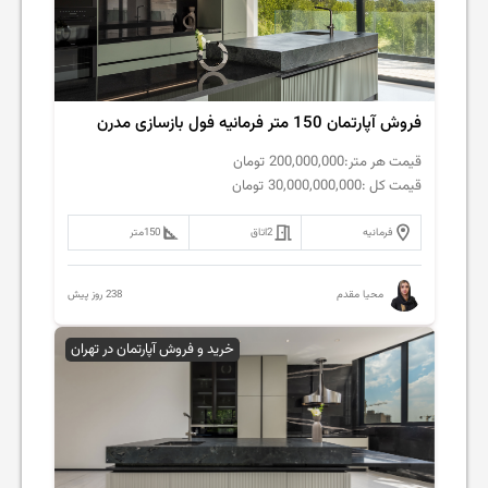
فروش‌ آپارتمان 150 متر فرمانیه فول بازسازی مدرن
قیمت هر متر:
200,000,000
تومان
قیمت کل :
30,000,000,000
تومان
فرمانیه
2
اتاق
150
متر
238 روز پیش
محیا مقدم
خرید و فروش آپارتمان در تهران