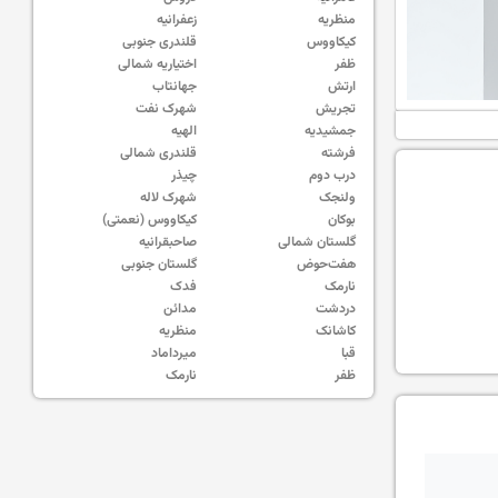
منظریه
زعفرانیه
کیکاووس
قلندری جنوبی
ظفر
اختیاریه شمالی
ارتش
جهانتاب
تجریش
شهرک نفت
جمشیدیه
الهیه
فرشته
قلندری شمالی
درب دوم
چیذر
ولنجک
شهرک لاله
بوکان
کیکاووس (نعمتی)
گلستان شمالی
صاحبقرانیه
هفت‌حوض
گلستان جنوبی
نارمک
فدک
دردشت
مدائن
کاشانک
منظریه
قبا
میرداماد
ظفر
نارمک