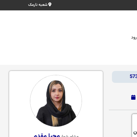
شعبه نارمک
رود
ن
محیا مقدم
مشاور شما: