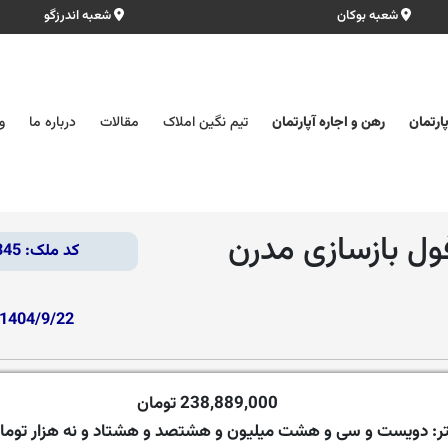
شعبه بوکان
شعبه اندرزگو
ارتمان
رهن و اجاره آپارتمان
تیم نگین املاک
مقالات
درباره ما
و
کد ملک: 57345
1404/9/22
238,889,000 تومان
ر:
دویست و سی و هشت میلیون و هشتصد و هشتاد و نه هزار توما