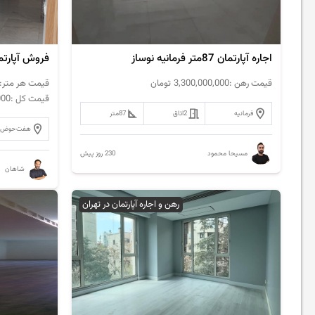
اجاره آپارتمان 87متر فرمانیه نوساز
قیمت رهن :
3,300,000,000
تومان
قیمت هر متر:
قیمت کل :
000
فرمانیه
2
اتاق
87
متر
هفت‌حوض
230 روز پیش
مسیحا محمود
شاهان
رهن و اجاره آپارتمان در تهران