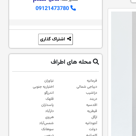
09121473780
اشتراک گذاری
محله های اطراف
فرمانیه
نیاوران
دیباجی شمالی
اختیاریه جنوبی
دزاشیب
اندرزگو
دربند
قلهک
اقدسیه
پاسداران
قیطریه
دارآباد
ازگل
هروی
آجودانیه
شمس‌آباد
دولت
سوهانک
کامرانیه
دروس