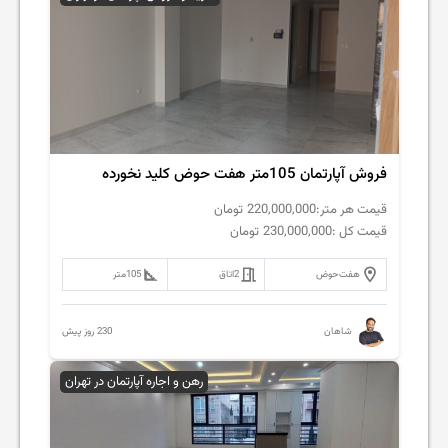
فروش آپارتمان 105متر هفت حوض کلید نخورده
قیمت هر متر:
220,000,000
تومان
قیمت کل :
230,000,000
تومان
هفت‌حوض
2
اتاق
105
متر
230 روز پیش
شاهان
رهن و اجاره آپارتمان در تهران