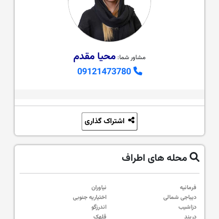
محیا مقدم
مشاور شما:
09121473780
اشتراک گذاری
محله های اطراف
فرمانیه
نیاوران
دیباجی شمالی
اختیاریه جنوبی
دزاشیب
اندرزگو
دربند
قلهک