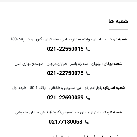
شعبه ها
شعبه دولت:
خیـابــان دولت، بعد از دیباجی، ساختمان نگین دولت، پلاک 180
021-22550015
شعبه بوکان:
نیاوران - سه راه یاسر -خیابان مرجان - مجتمع تجاری البرز
021-22750075
شعبه اندرزگو:
بلوار اندرزگو - بین سلیمی و طالقانی - پلاک 50.1 - طبقه اول
021-22690039
شعبه نارمک:
بالاتر از میدان هفت‌حوض (نبوت)، نبش خیابان خاموشی
02177180058