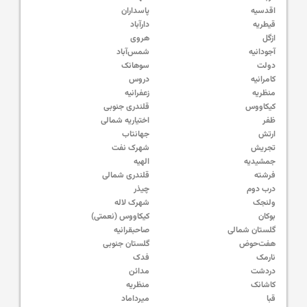
اقدسیه
پاسداران
قیطریه
دارآباد
ازگل
هروی
آجودانیه
شمس‌آباد
دولت
سوهانک
کامرانیه
دروس
منظریه
زعفرانیه
کیکاووس
قلندری جنوبی
ظفر
اختیاریه شمالی
ارتش
جهانتاب
تجریش
شهرک نفت
جمشیدیه
الهیه
فرشته
قلندری شمالی
درب دوم
چیذر
ولنجک
شهرک لاله
بوکان
کیکاووس (نعمتی)
گلستان شمالی
صاحبقرانیه
هفت‌حوض
گلستان جنوبی
نارمک
فدک
دردشت
مدائن
کاشانک
منظریه
قبا
میرداماد