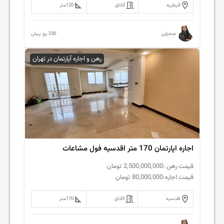
قیطریه
2
اتاق
120
متر
230 روز پیش
صحرایی
رهن و اجاره آپارتمان در تهران
اجاره اپارتمان 170 متر اقدسیه فول مشاعات
قیمت رهن :
2,500,000,000
تومان
قیمت اجاره:
80,000,000
تومان
اقدسیه
3
اتاق
170
متر