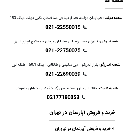
شعبه ها
شعبه دولت:
خیـابــان دولت، بعد از دیباجی، ساختمان نگین دولت، پلاک 180
021-22550015
شعبه بوکان:
نیاوران - سه راه یاسر -خیابان مرجان - مجتمع تجاری البرز
021-22750075
شعبه اندرزگو:
بلوار اندرزگو - بین سلیمی و طالقانی - پلاک 50.1 - طبقه اول
021-22690039
شعبه نارمک:
بالاتر از میدان هفت‌حوض (نبوت)، نبش خیابان خاموشی
02177180058
خرید و فروش آپارتمان در تهران
خرید و فروش آپارتمان در نیاوران