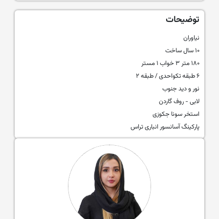
توضیحات
نیاوران
۱۰ سال ساخت
۱۸۰ متر ۳ خواب ۱ مستر
۶ طبقه تکواحدی / طبقه ۲
نور و دید جنوب
لابی - روف گاردن
استخر سونا جکوزی
پارکینگ آسانسور انباری تراس