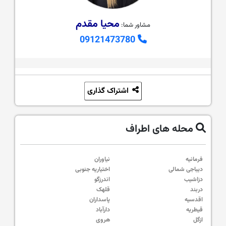
محیا مقدم
مشاور شما:
09121473780
اشتراک گذاری
محله های اطراف
فرمانیه
نیاوران
دیباجی شمالی
اختیاریه جنوبی
دزاشیب
اندرزگو
دربند
قلهک
اقدسیه
پاسداران
قیطریه
دارآباد
ازگل
هروی