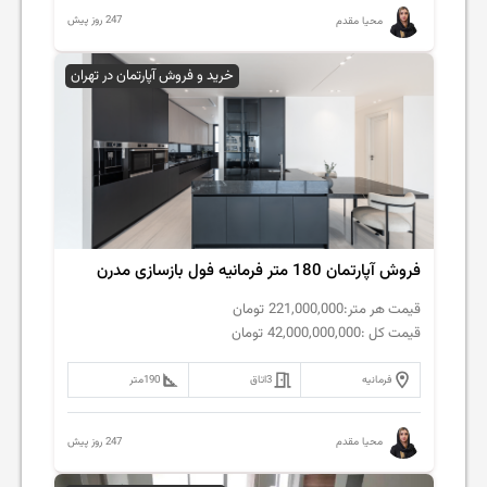
247 روز پیش
محیا مقدم
خرید و فروش آپارتمان در تهران
فروش‌ آپارتمان 180 متر فرمانیه فول بازسازی مدرن
قیمت هر متر:
221,000,000
تومان
قیمت کل :
42,000,000,000
تومان
فرمانیه
3
اتاق
190
متر
247 روز پیش
محیا مقدم