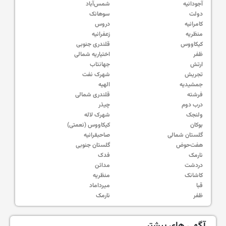
آجودانیه
شمس‌آباد
دولت
سوهانک
کامرانیه
دروس
منظریه
زعفرانیه
کیکاووس
قلندری جنوبی
ظفر
اختیاریه شمالی
ارتش
جهانتاب
تجریش
شهرک نفت
جمشیدیه
الهیه
فرشته
قلندری شمالی
درب دوم
چیذر
ولنجک
شهرک لاله
بوکان
کیکاووس (نعمتی)
گلستان شمالی
صاحبقرانیه
هفت‌حوض
گلستان جنوبی
نارمک
فدک
دردشت
مدائن
کاشانک
منظریه
قبا
میرداماد
ظفر
نارمک