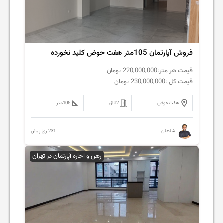
فروش آپارتمان 105متر هفت حوض کلید نخورده
قیمت هر متر:
220,000,000
تومان
قیمت کل :
230,000,000
تومان
هفت‌حوض
2
اتاق
105
متر
231 روز پیش
شاهان
رهن و اجاره آپارتمان در تهران