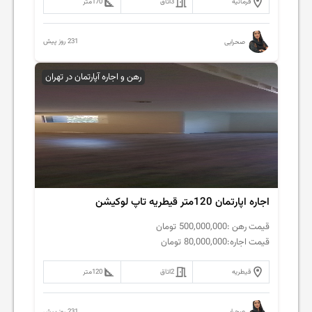
فرمانیه
3
اتاق
170
متر
231 روز پیش
صحرایی
رهن و اجاره آپارتمان در تهران
اجاره اپارتمان 120متر قیطریه تاپ لوکیشن
قیمت رهن :
500,000,000
تومان
قیمت اجاره:
80,000,000
تومان
قیطریه
2
اتاق
120
متر
231 روز پیش