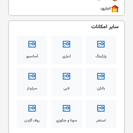
انباری:
سایر امکانات
پارکینگ
انباری
آسانسور
بالکن
لابی
سرایدار
استخر
سونا و جکوزی
روف گاردن