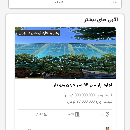
ظفر
نارمک
آگهی های بیشتر
رهن و اجاره آپارتمان در تهران
اجاره آپارتمان 65 متر جردن ویو دار
قیمت رهن :
300,000,000
تومان
قیمت اجاره:
37,000,000
تومان
ظفر
1
اتاق
65
متر