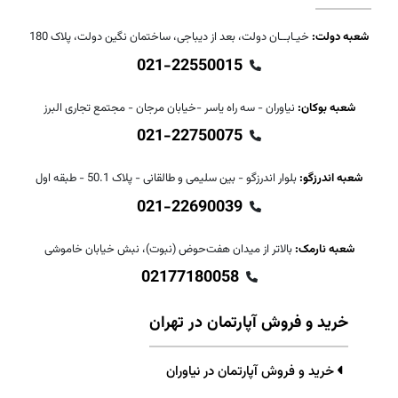
شعبه دولت:
خیـابــان دولت، بعد از دیباجی، ساختمان نگین دولت، پلاک 180
021-22550015
شعبه بوکان:
نیاوران - سه راه یاسر -خیابان مرجان - مجتمع تجاری البرز
021-22750075
شعبه اندرزگو:
بلوار اندرزگو - بین سلیمی و طالقانی - پلاک 50.1 - طبقه اول
021-22690039
شعبه نارمک:
بالاتر از میدان هفت‌حوض (نبوت)، نبش خیابان خاموشی
02177180058
خرید و فروش آپارتمان در تهران
خرید و فروش آپارتمان در نیاوران