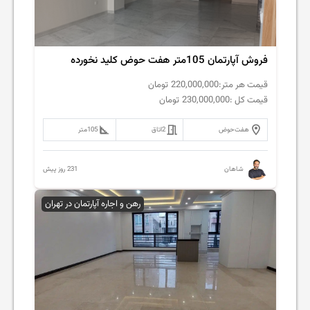
فروش آپارتمان 105متر هفت حوض کلید نخورده
قیمت هر متر:
220,000,000
تومان
قیمت کل :
230,000,000
تومان
هفت‌حوض
2
اتاق
105
متر
231 روز پیش
شاهان
رهن و اجاره آپارتمان در تهران