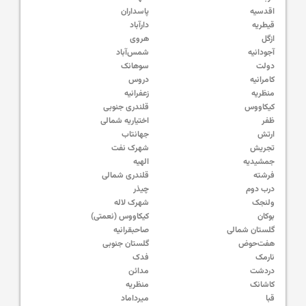
اقدسیه
پاسداران
قیطریه
دارآباد
ازگل
هروی
آجودانیه
شمس‌آباد
دولت
سوهانک
کامرانیه
دروس
منظریه
زعفرانیه
کیکاووس
قلندری جنوبی
ظفر
اختیاریه شمالی
ارتش
جهانتاب
تجریش
شهرک نفت
جمشیدیه
الهیه
فرشته
قلندری شمالی
درب دوم
چیذر
ولنجک
شهرک لاله
بوکان
کیکاووس (نعمتی)
گلستان شمالی
صاحبقرانیه
هفت‌حوض
گلستان جنوبی
نارمک
فدک
دردشت
مدائن
کاشانک
منظریه
قبا
میرداماد