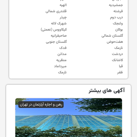
جمشیدیه
الهیه
فرشته
قلندری شمالی
درب دوم
چیذر
ولنجک
شهرک لاله
بوکان
کیکاووس (نعمتی)
گلستان شمالی
صاحبقرانیه
هفت‌حوض
گلستان جنوبی
نارمک
فدک
دردشت
مدائن
کاشانک
منظریه
قبا
میرداماد
ظفر
نارمک
آگهی های بیشتر
رهن و اجاره آپارتمان در تهران