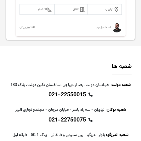
نیاوران
3
اتاق
150
متر
231 روز پیش
اسماعیل‌پور
شعبه ها
شعبه دولت:
خیـابــان دولت، بعد از دیباجی، ساختمان نگین دولت، پلاک 180
021-22550015
شعبه بوکان:
نیاوران - سه راه یاسر -خیابان مرجان - مجتمع تجاری البرز
021-22750075
شعبه اندرزگو:
بلوار اندرزگو - بین سلیمی و طالقانی - پلاک 50.1 - طبقه اول