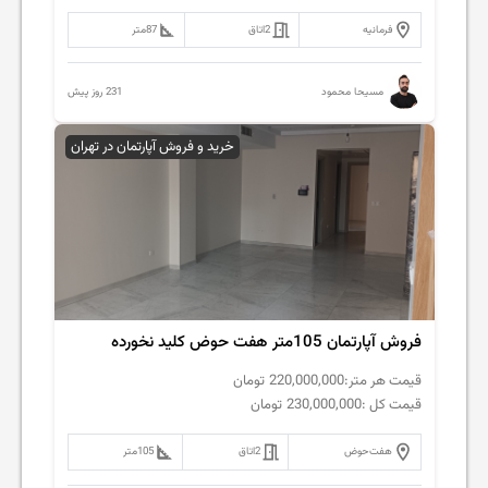
فرمانیه
2
اتاق
87
متر
231 روز پیش
مسیحا محمود
خرید و فروش آپارتمان در تهران
فروش آپارتمان 105متر هفت حوض کلید نخورده
قیمت هر متر:
220,000,000
تومان
قیمت کل :
230,000,000
تومان
هفت‌حوض
2
اتاق
105
متر