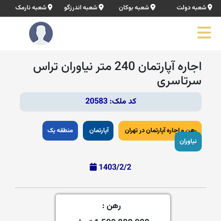
شعبه دولت
شعبه بوکان
شعبه اندرزگو
شعبه نارمک
اجاره آپارتمان 240 متر نیاوران تراس
سرتاسری
کد ملک: 20583
رهن و اجاره آپارتمان در تهران
آپارتمان
منطقه یک
نیاوران
1403/2/2
رهن :