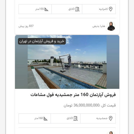
کامرانیه
3
اتاق
155
متر
837 روز پیش
هلیا بدیعی
خرید و فروش آپارتمان در تهران
فروش آپارتمان 160 متر جمشیدیه فول مشاعات
قیمت کل :
36,000,000,000
تومان
جمشیدیه
3
اتاق
160
متر