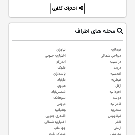
اشتراک گذاری
محله های اطراف
فرمانیه
نیاوران
دیباجی شمالی
اختیاریه جنوبی
دزاشیب
اندرزگو
دربند
قلهک
اقدسیه
پاسداران
قیطریه
دارآباد
ازگل
هروی
آجودانیه
شمس‌آباد
دولت
سوهانک
کامرانیه
دروس
منظریه
زعفرانیه
کیکاووس
قلندری جنوبی
ظفر
اختیاریه شمالی
ارتش
جهانتاب
تجریش
شهرک نفت