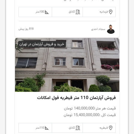
فرمانیه
2
اتاق
100
متر
818 روز پیش
سجاد احدی
خرید و فروش آپارتمان در تهران
فروش آپارتمان 110 متر قیطریه فول امکانات
قیمت هر متر:
140,000,000
تومان
قیمت کل :
15,400,000,000
تومان
قیطریه
2
اتاق
110
متر