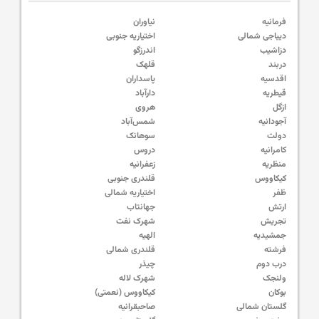
فرمانیه
نیاوران
دیباجی شمالی
اختیاریه جنوبی
دزاشیب
اندرزگو
دربند
قلهک
اقدسیه
پاسداران
قیطریه
دارآباد
ازگل
هروی
آجودانیه
شمس‌آباد
دولت
سوهانک
کامرانیه
دروس
منظریه
زعفرانیه
کیکاووس
قلندری جنوبی
ظفر
اختیاریه شمالی
ارتش
جهانتاب
تجریش
شهرک نفت
جمشیدیه
الهیه
فرشته
قلندری شمالی
درب دوم
چیذر
ولنجک
شهرک لاله
بوکان
کیکاووس (نعمتی)
گلستان شمالی
صاحبقرانیه