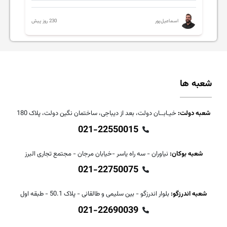
230 روز پیش
اسماعیل‌پور
شعبه ها
شعبه دولت:
خیـابــان دولت، بعد از دیباجی، ساختمان نگین دولت، پلاک 180
021-22550015
شعبه بوکان:
نیاوران - سه راه یاسر -خیابان مرجان - مجتمع تجاری البرز
021-22750075
شعبه اندرزگو:
بلوار اندرزگو - بین سلیمی و طالقانی - پلاک 50.1 - طبقه اول
021-22690039