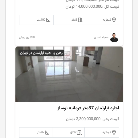
قیمت کل :
14,000,000,000
تومان
قیطریه
2
اتاق
100
متر
828 روز پیش
سجاد احدی
رهن و اجاره آپارتمان در تهران
اجاره آپارتمان 87متر فرمانیه نوساز
قیمت رهن :
3,300,000,000
تومان
فرمانیه
2
اتاق
87
متر