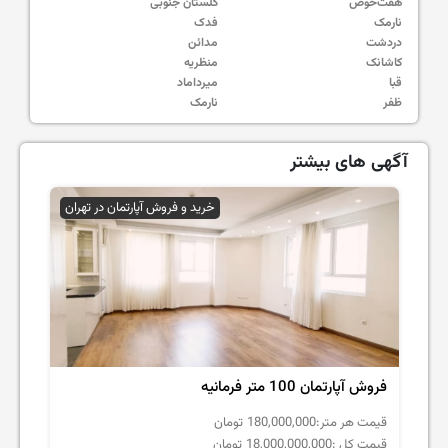
هفت‌حوض
گلستان جنوبی
نارمک
فدک
دردشت
مدائن
کاشانک
منظریه
قبا
میرداماد
ظفر
نارمک
آگهی های بیشتر
خرید و فروش آپارتمان در تهران
فروش آپارتمان 100 متر فرمانیه
قیمت هر متر:
180,000,000
تومان
قیمت کل :
18,000,000,000
تومان