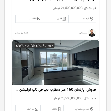
قیمت کل :
21,500,000,000
تومان
قیطریه
3
اتاق
185
متر
922 روز پیش
سلیمانی
خرید و فروش آپارتمان در تهران
فروش آپارتمان 160 متر منظریه دیباجی تاپ لوکیشن غرق در نور
قیمت کل :
20,500,000,000
تومان
دیباجی شمالی
3
اتاق
160
متر