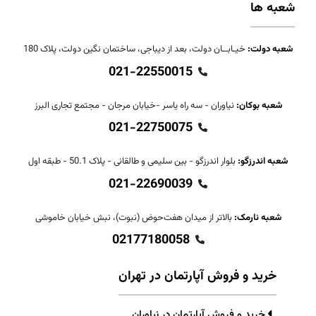
شعبه ها
شعبه دولت:
خیـابــان دولت، بعد از دیباجی، ساختمان نگین دولت، پلاک 180
021-22550015
شعبه بوکان:
نیاوران - سه راه یاسر -خیابان مرجان - مجتمع تجاری البرز
021-22750075
شعبه اندرزگو:
بلوار اندرزگو - بین سلیمی و طالقانی - پلاک 50.1 - طبقه اول
021-22690039
شعبه نارمک:
بالاتر از میدان هفت‌حوض (نبوت)، نبش خیابان خاموشی
02177180058
خرید و فروش آپارتمان در تهران
خرید و فروش آپارتمان در نیاوران