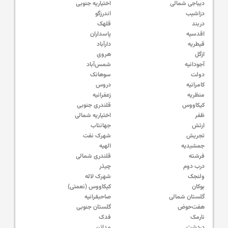
دیباجی شمالی
اختیاریه جنوبی
دزاشیب
اندرزگو
دربند
قلهک
اقدسیه
پاسداران
قیطریه
دارآباد
ازگل
هروی
آجودانیه
شمس‌آباد
دولت
سوهانک
کامرانیه
دروس
منظریه
زعفرانیه
کیکاووس
قلندری جنوبی
ظفر
اختیاریه شمالی
ارتش
جهانتاب
تجریش
شهرک نفت
جمشیدیه
الهیه
فرشته
قلندری شمالی
درب دوم
چیذر
ولنجک
شهرک لاله
بوکان
کیکاووس (نعمتی)
گلستان شمالی
صاحبقرانیه
هفت‌حوض
گلستان جنوبی
نارمک
فدک
دردشت
مدائن