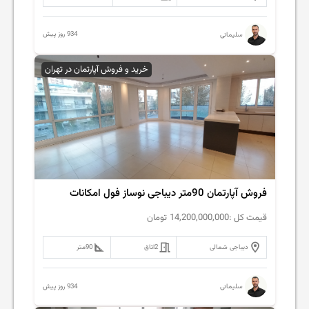
934 روز پیش
سلیمانی
خرید و فروش آپارتمان در تهران
فروش آپارتمان 90متر دیباجی نوساز فول امکانات
قیمت کل :
14,200,000,000
تومان
دیباجی شمالی
2
اتاق
90
متر
934 روز پیش
سلیمانی