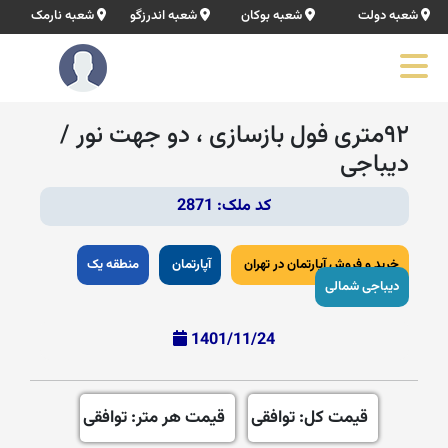
شعبه دولت
شعبه بوکان
شعبه اندرزگو
شعبه نارمک
۹۲متری فول بازسازی ، دو جهت نور /
دیباجی
کد ملک: 2871
خرید و فروش آپارتمان در تهران
آپارتمان
منطقه یک
دیباجی شمالی
1401/11/24
قیمت کل: توافقی
قیمت هر متر: توافقی