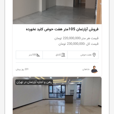
فروش آپارتمان 105متر هفت حوض کلید نخورده
قیمت هر متر:
220,000,000
تومان
قیمت کل :
230,000,000
تومان
هفت‌حوض
2
اتاق
105
متر
231 روز پیش
شاهان
رهن و اجاره آپارتمان در تهران