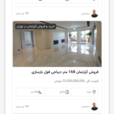
738 روز پیش
سلیمانی
خرید و فروش آپارتمان در تهران
فروش آپارتمان 168 متر دیباجی فول بازسازی
قیمت کل :
23,500,000,000
تومان
دولت
3
اتاق
168
متر
740 روز پیش
سلیمانی