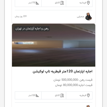
فرمانیه
3
اتاق
170
متر
231 روز پیش
صحرایی
رهن و اجاره آپارتمان در تهران
اجاره اپارتمان 120متر قیطریه تاپ لوکیشن
قیمت رهن :
500,000,000
تومان
قیمت اجاره:
80,000,000
تومان
قیطریه
2
اتاق
120
متر