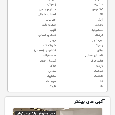
منظریه
زعفرانیه
کیکاووس
قلندری جنوبی
ظفر
اختیاریه شمالی
ارتش
جهانتاب
تجریش
شهرک نفت
جمشیدیه
الهیه
فرشته
قلندری شمالی
درب دوم
چیذر
ولنجک
شهرک لاله
بوکان
کیکاووس (نعمتی)
گلستان شمالی
صاحبقرانیه
هفت‌حوض
گلستان جنوبی
نارمک
فدک
دردشت
مدائن
کاشانک
منظریه
قبا
میرداماد
ظفر
نارمک
آگهی های بیشتر
خرید و فروش آپارتمان در تهران