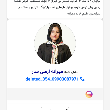
نیاوران ۱۷۴ متر ۳ خواب، مستر نور گیر از ۳ جهت مستقیم خوش نقشه
بدون پرتی تراس کاربردی فول بازسازی شده پارکینگ، انباری و آسانسور
سرایداری مقیم خانم مهرانه
مهرانه ارضی سار
مشاور شما:
09903087971_deleted_354