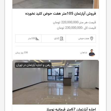
فروش آپارتمان 105متر هفت حوض کلید نخورده
قیمت هر متر:
220,000,000
تومان
قیمت کل :
230,000,000
تومان
هفت‌حوض
2
اتاق
105
متر
230 روز پیش
شاهان
رهن و اجاره آپارتمان در تهران
اجاره آپارتمان 67متر فرمانیه نوساز