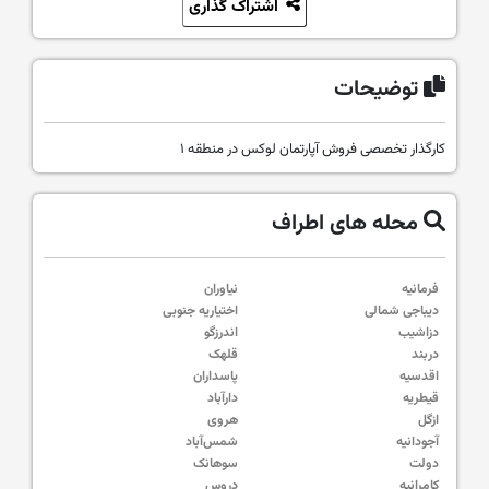
اشتراک گذاری
توضیحات
کارگذار تخصصی فروش آپارتمان لوکس در منطقه ۱
محله های اطراف
فرمانیه
نیاوران
دیباجی شمالی
اختیاریه جنوبی
دزاشیب
اندرزگو
دربند
قلهک
اقدسیه
پاسداران
قیطریه
دارآباد
ازگل
هروی
آجودانیه
شمس‌آباد
دولت
سوهانک
کامرانیه
دروس