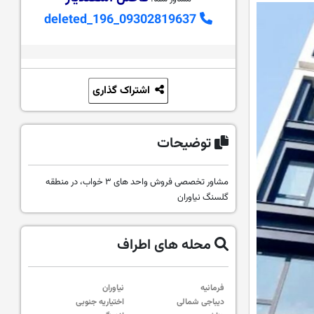
09302819637_deleted_196
اشتراک گذاری
توضیحات
مشاور تخصصی فروش واحد های ۳ خواب، در منطقه
گلسنگ نیاوران
محله های اطراف
فرمانیه
نیاوران
دیباجی شمالی
اختیاریه جنوبی