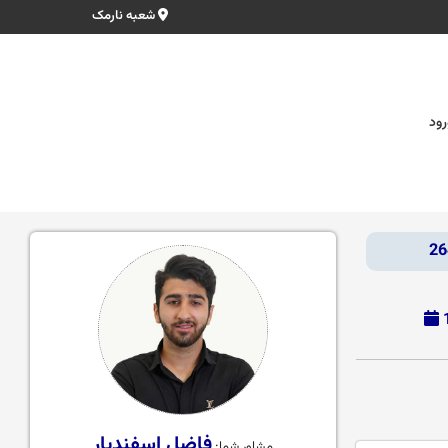
شعبه نارمک
رود
فاضل اسفندیار
مشاور شما: