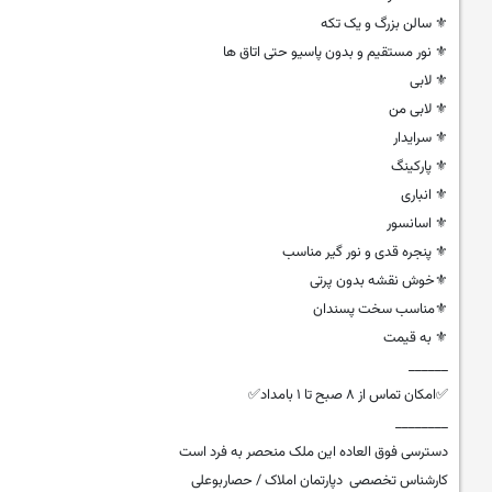
⚜ سالن بزرگ و یک تکه
⚜ نور مستقیم و بدون پاسیو حتی اتاق ها
⚜ لابی
⚜ لابی من
⚜ سرایدار
⚜ پارکینگ
⚜ انباری
⚜ اسانسور
⚜ پنجره قدی و نور گیر مناسب
⚜خوش نقشه بدون پرتی
⚜مناسب سخت پسندان
⚜ به قیمت
______
✅امکان تماس از ۸ صبح تا ۱ بامداد✅
________
دسترسی فوق العاده این ملک منحصر به فرد است
کارشناس تخصصی دپارتمان املاک / حصاربوعلی