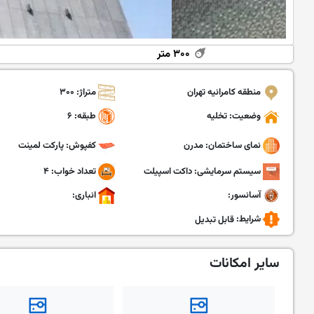
۳۰۰ متر
منطقه کامرانیه تهران
متراژ: ۳۰۰
وضعیت: تخلیه
طبقه: ۶
نمای ساختمان: مدرن
کفپوش: پارکت لمینت
سیستم سرمایشی: داکت اسپیلت
تعداد خواب: ۴
آسانسور:
انباری:
شرایط:
قابل تبدیل
سایر امکانات