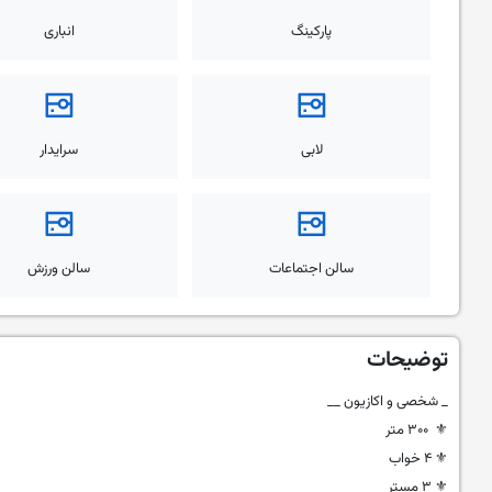
پارکینگ
انباری
لابی
سرایدار
سالن اجتماعات
سالن ورزش
توضیحات
_ شخصی و اکازیون __
⚜ ۳۰۰ متر
⚜ ۴ خواب
⚜ ۳ مستر