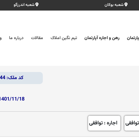
شعبه بوکان
شعبه اندرزگو
ارتمان
رهن و اجاره آپارتمان
تیم نگین املاک
مقالات
درباره ما
و
کد ملک: 2644
1401/11/18
توافقی
اجاره : توافقی