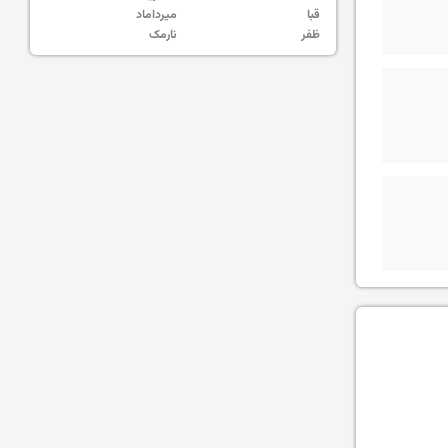
قبا
میرداماد
ظفر
نارمک