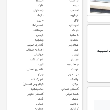
دزاشیب
اندرزگو
دربند
قلهک
اقدسیه
پاسداران
قیطریه
دارآباد
ازگل
هروی
آجودانیه
شمس‌آباد
دولت
سوهانک
کامرانیه
دروس
منظریه
زعفرانیه
کیکاووس
قلندری جنوبی
ظفر
اختیاریه شمالی
 اسپیلیت
ارتش
جهانتاب
تجریش
شهرک نفت
جمشیدیه
الهیه
فرشته
قلندری شمالی
درب دوم
چیذر
ولنجک
شهرک لاله
بوکان
کیکاووس (نعمتی)
گلستان شمالی
صاحبقرانیه
هفت‌حوض
گلستان جنوبی
نارمک
فدک
دردشت
مدائن
کاشانک
منظریه