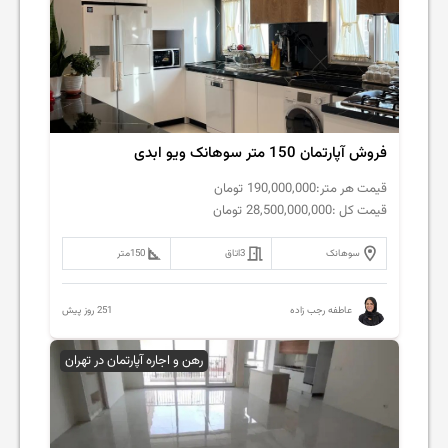
فروش آپارتمان 150 متر سوهانک ویو ابدی
قیمت هر متر:
190,000,000
تومان
قیمت کل :
28,500,000,000
تومان
سوهانک
3
اتاق
150
متر
251 روز پیش
عاطفه رجب زاده
رهن و اجاره آپارتمان در تهران