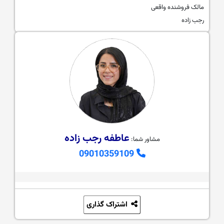
مالک فروشنده واقعی
رجب زاده
عاطفه رجب زاده
مشاور شما:
09010359109
اشتراک گذاری