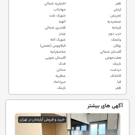
ظفر
اختیاریه شمالی
ارتش
جهانتاب
تجریش
شهرک نفت
جمشیدیه
الهیه
فرشته
قلندری شمالی
درب دوم
چیذر
ولنجک
شهرک لاله
بوکان
کیکاووس (نعمتی)
گلستان شمالی
صاحبقرانیه
هفت‌حوض
گلستان جنوبی
نارمک
فدک
دردشت
مدائن
کاشانک
منظریه
قبا
میرداماد
ظفر
نارمک
آگهی های بیشتر
خرید و فروش آپارتمان در تهران