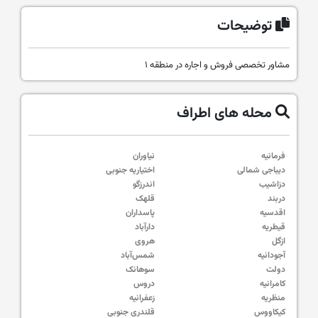
توضیحات
مشاور تخصصی فروش و اجاره در منطقه ۱
محله های اطراف
فرمانیه
نیاوران
دیباجی شمالی
اختیاریه جنوبی
دزاشیب
اندرزگو
دربند
قلهک
اقدسیه
پاسداران
قیطریه
دارآباد
ازگل
هروی
آجودانیه
شمس‌آباد
دولت
سوهانک
کامرانیه
دروس
منظریه
زعفرانیه
کیکاووس
قلندری جنوبی