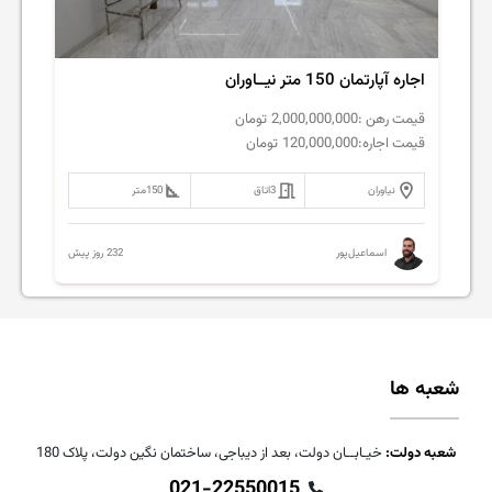
اجاره آپارتمان 150 متر نیــاوران
قیمت رهن :
2,000,000,000
تومان
قیمت اجاره:
120,000,000
تومان
نیاوران
3
اتاق
150
متر
232 روز پیش
اسماعیل‌پور
شعبه ها
شعبه دولت:
خیـابــان دولت، بعد از دیباجی، ساختمان نگین دولت، پلاک 180
021-22550015