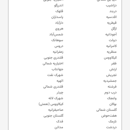
دزاشیب
اندرزگو
دربند
قلهک
اقدسیه
پاسداران
قیطریه
دارآباد
ازگل
هروی
آجودانیه
شمس‌آباد
دولت
سوهانک
کامرانیه
دروس
منظریه
زعفرانیه
کیکاووس
قلندری جنوبی
ظفر
اختیاریه شمالی
ارتش
جهانتاب
تجریش
شهرک نفت
جمشیدیه
الهیه
فرشته
قلندری شمالی
درب دوم
چیذر
ولنجک
شهرک لاله
بوکان
کیکاووس (نعمتی)
گلستان شمالی
صاحبقرانیه
هفت‌حوض
گلستان جنوبی
نارمک
فدک
دردشت
مدائن