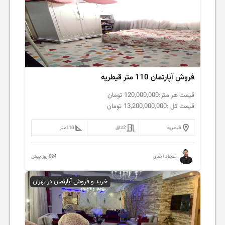
فروش آپارتمان 110 متر قیطریه
قیمت هر متر:
120,000,000
تومان
قیمت کل :
13,200,000,000
تومان
قیطریه
2
اتاق
110
متر
824 روز پیش
سجاد احدی
خرید و فروش آپارتمان در تهران