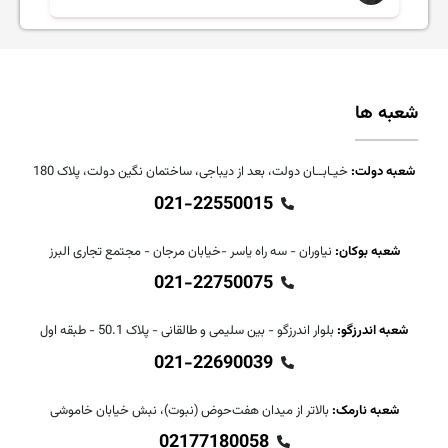
شعبه ها
شعبه دولت:
خیـابــان دولت، بعد از دیباجی، ساختمان نگین دولت، پلاک 180
021-22550015
شعبه بوکان:
نیاوران - سه راه یاسر -خیابان مرجان - مجتمع تجاری البرز
021-22750075
شعبه اندرزگو:
بلوار اندرزگو - بین سلیمی و طالقانی - پلاک 50.1 - طبقه اول
021-22690039
شعبه نارمک:
بالاتر از میدان هفت‌حوض (نبوت)، نبش خیابان خاموشی
02177180058