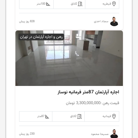
قیطریه
2
اتاق
100
متر
828 روز پیش
سجاد احدی
رهن و اجاره آپارتمان در تهران
اجاره آپارتمان 87متر فرمانیه نوساز
قیمت رهن :
3,300,000,000
تومان
فرمانیه
2
اتاق
87
متر
230 روز پیش
مسیحا محمود