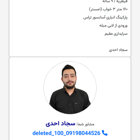
قیطریه / ۹ ساله
۱۶۰ متر ۳ خواب (۱مستر)
پارکینگ انباری آسانسور تراس
ورودی از لابی مبله
سرایداری مقیم
سجاد احدی
سجاد احدی
مشاور شما:
09198044526_deleted_100