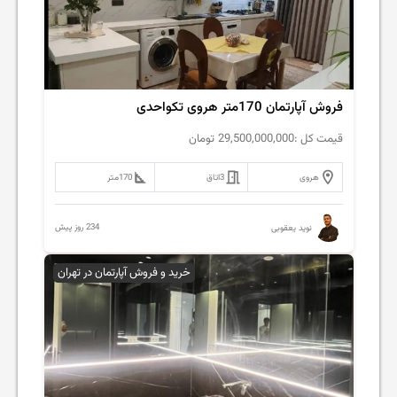
فروش آپارتمان 170متر هروی تکواحدی
قیمت کل :
29,500,000,000
تومان
هروی
3
اتاق
170
متر
234 روز پیش
نوید یعقوبی
خرید و فروش آپارتمان در تهران