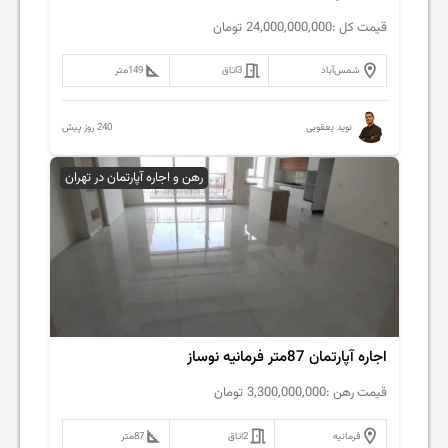
قیمت کل :
24,000,000,000
تومان
شمس‌آباد
3
اتاق
149
متر
240 روز پیش
نوید یعقوبی
رهن و اجاره آپارتمان در تهران
اجاره آپارتمان 87متر فرمانیه نوساز
قیمت رهن :
3,300,000,000
تومان
فرمانیه
2
اتاق
87
متر