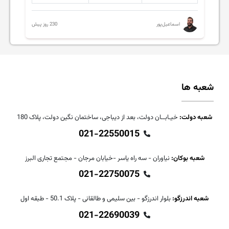
230 روز پیش
اسماعیل‌پور
شعبه ها
شعبه دولت:
خیـابــان دولت، بعد از دیباجی، ساختمان نگین دولت، پلاک 180
021-22550015
شعبه بوکان:
نیاوران - سه راه یاسر -خیابان مرجان - مجتمع تجاری البرز
021-22750075
شعبه اندرزگو:
بلوار اندرزگو - بین سلیمی و طالقانی - پلاک 50.1 - طبقه اول
021-22690039