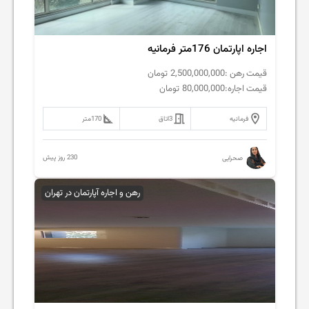
اجاره اپارتمان 176متر فرمانیه
قیمت رهن :
2,500,000,000
تومان
قیمت اجاره:
80,000,000
تومان
فرمانیه
3
اتاق
170
متر
230 روز پیش
صحرایی
رهن و اجاره آپارتمان در تهران