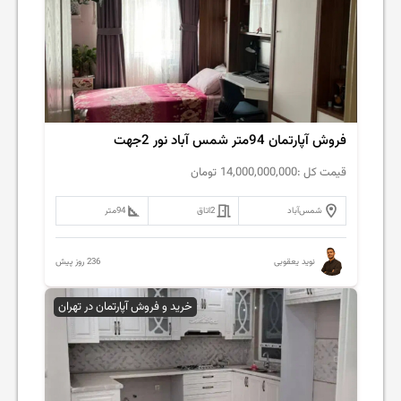
فروش آپارتمان 94متر شمس آباد نور 2جهت
قیمت کل :
14,000,000,000
تومان
شمس‌آباد
2
اتاق
94
متر
236 روز پیش
نوید یعقوبی
خرید و فروش آپارتمان در تهران