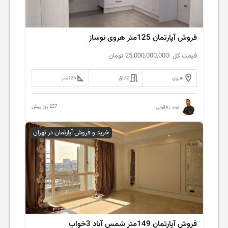
فروش آپارتمان 125متر هروی نوساز
قیمت کل :
25,000,000,000
تومان
هروی
2
اتاق
125
متر
237 روز پیش
نوید یعقوبی
خرید و فروش آپارتمان در تهران
فروش آپارتمان 149متر شمس آباد 3خواب