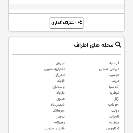
اشتراک گذاری
محله های اطراف
فرمانیه
نیاوران
دیباجی شمالی
اختیاریه جنوبی
دزاشیب
اندرزگو
دربند
قلهک
اقدسیه
پاسداران
قیطریه
دارآباد
ازگل
هروی
آجودانیه
شمس‌آباد
دولت
سوهانک
کامرانیه
دروس
منظریه
زعفرانیه
کیکاووس
قلندری جنوبی