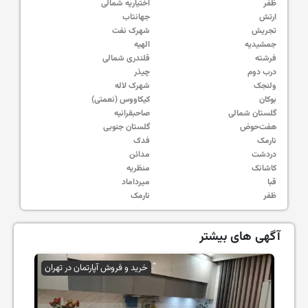
ظفر
اختیاریه شمالی
ارتش
جهانتاب
تجریش
شهرک نفت
جمشیدیه
الهیه
فرشته
قلندری شمالی
درب دوم
چیذر
ولنجک
شهرک لاله
بوکان
کیکاووس (نعمتی)
گلستان شمالی
صاحبقرانیه
هفت‌حوض
گلستان جنوبی
نارمک
فدک
دردشت
مدائن
کاشانک
منظریه
قبا
میرداماد
ظفر
نارمک
آگهی های بیشتر
خرید و فروش آپارتمان در تهران