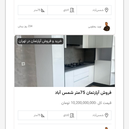
شمس‌آباد
1
اتاق
75
متر
234 روز پیش
نوید یعقوبی
خرید و فروش آپارتمان در تهران
فروش آپارتمان 75متر شمس آباد
قیمت کل :
10,200,000,000
تومان
شمس‌آباد
2
اتاق
75
متر