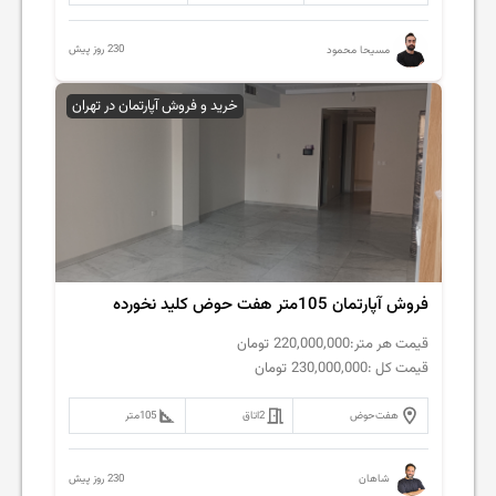
230 روز پیش
مسیحا محمود
خرید و فروش آپارتمان در تهران
فروش آپارتمان 105متر هفت حوض کلید نخورده
قیمت هر متر:
220,000,000
تومان
قیمت کل :
230,000,000
تومان
هفت‌حوض
2
اتاق
105
متر
230 روز پیش
شاهان