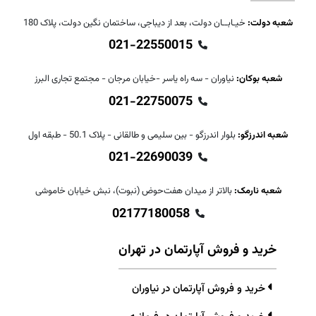
شعبه دولت:
خیـابــان دولت، بعد از دیباجی، ساختمان نگین دولت، پلاک 180
021-22550015
شعبه بوکان:
نیاوران - سه راه یاسر -خیابان مرجان - مجتمع تجاری البرز
021-22750075
شعبه اندرزگو:
بلوار اندرزگو - بین سلیمی و طالقانی - پلاک 50.1 - طبقه اول
021-22690039
شعبه نارمک:
بالاتر از میدان هفت‌حوض (نبوت)، نبش خیابان خاموشی
02177180058
خرید و فروش آپارتمان در تهران
خرید و فروش آپارتمان در نیاوران