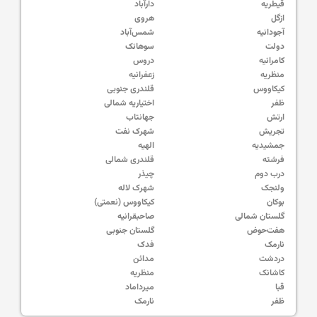
قیطریه
دارآباد
ازگل
هروی
آجودانیه
شمس‌آباد
دولت
سوهانک
کامرانیه
دروس
منظریه
زعفرانیه
کیکاووس
قلندری جنوبی
ظفر
اختیاریه شمالی
ارتش
جهانتاب
تجریش
شهرک نفت
جمشیدیه
الهیه
فرشته
قلندری شمالی
درب دوم
چیذر
ولنجک
شهرک لاله
بوکان
کیکاووس (نعمتی)
گلستان شمالی
صاحبقرانیه
هفت‌حوض
گلستان جنوبی
نارمک
فدک
دردشت
مدائن
کاشانک
منظریه
قبا
میرداماد
ظفر
نارمک