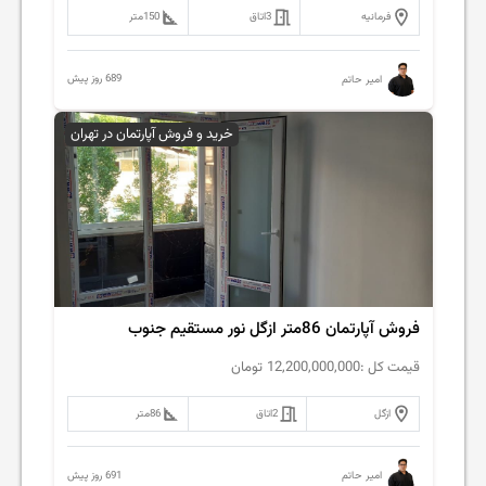
فرمانیه
3
اتاق
150
متر
689 روز پیش
امیر حاتم
خرید و فروش آپارتمان در تهران
فروش آپارتمان 86متر ازگل نور مستقیم جنوب
قیمت کل :
12,200,000,000
تومان
ازگل
2
اتاق
86
متر
691 روز پیش
امیر حاتم