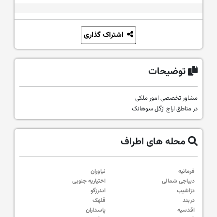
اشتراک گذاری
توضیحات
مشاور تخصصی امور ملکی
در مناطق اراج ازگل سوهانک
محله های اطراف
فرمانیه
نیاوران
دیباجی شمالی
اختیاریه جنوبی
دزاشیب
اندرزگو
دربند
قلهک
اقدسیه
پاسداران