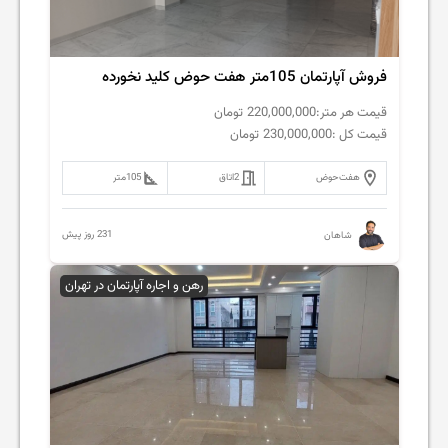
فروش آپارتمان 105متر هفت حوض کلید نخورده
قیمت هر متر:
220,000,000
تومان
قیمت کل :
230,000,000
تومان
هفت‌حوض
2
اتاق
105
متر
231 روز پیش
شاهان
رهن و اجاره آپارتمان در تهران