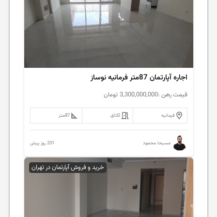
اجاره آپارتمان 87متر فرمانیه نوساز
قیمت رهن :
3,300,000,000
تومان
فرمانیه
2
اتاق
87
متر
231 روز پیش
مسیحا محمود
خرید و فروش آپارتمان در تهران