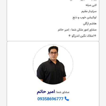
لابی مبله
سرایدار مقیم
لوکیشن خوب و دنج
هاشم ازگلی
مشاور امور ملکی شما : امیر حاتم
⚜️املاک نگین اندرزگو ⚜️
امیر حاتم
مشاور شما:
09358696777