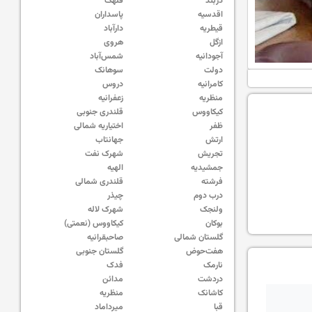
دربند
قلهک
اقدسیه
پاسداران
قیطریه
دارآباد
ازگل
هروی
آجودانیه
شمس‌آباد
دولت
سوهانک
کامرانیه
دروس
منظریه
زعفرانیه
کیکاووس
قلندری جنوبی
ظفر
اختیاریه شمالی
ارتش
جهانتاب
تجریش
شهرک نفت
جمشیدیه
الهیه
فرشته
قلندری شمالی
درب دوم
چیذر
ولنجک
شهرک لاله
بوکان
کیکاووس (نعمتی)
گلستان شمالی
صاحبقرانیه
هفت‌حوض
گلستان جنوبی
نارمک
فدک
دردشت
مدائن
کاشانک
منظریه
قبا
میرداماد