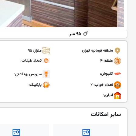
۹۵ متر
منطقه فرمانیه تهران
متراژ: ۹۵
تعداد طبقات:
طبقه: ۴
کفپوش:
سرویس بهداشتی:
تعداد خواب: ۲
پارکینگ:
انباری:
سایر امکانات