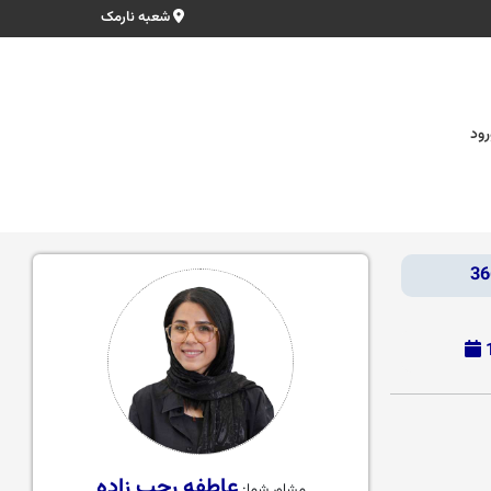
شعبه نارمک
رود
عاطفه رجب زاده
مشاور شما: