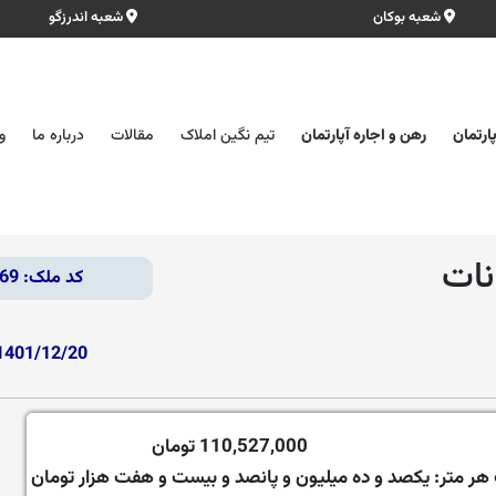
شعبه بوکان
شعبه اندرزگو
ارتمان
رهن و اجاره آپارتمان
تیم نگین املاک
مقالات
درباره ما
و
کد ملک: 3669
1401/12/20
110,527,000 تومان
هر متر:
یکصد و ده میلیون و پانصد و بیست و هفت هزار تومان