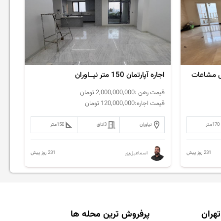
اجاره آپارتمان 150 متر نیــاوران
قیمت رهن :
2,000,000,000
تومان
قیمت اجاره:
120,000,000
تومان
170
متر
نیاوران
3
اتاق
150
متر
231 روز پیش
231 روز پیش
اسماعیل‌پور
تهران
پرفروش ترین محله ها