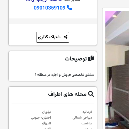
09010359109
اشتراک گذاری
توضیحات
مشاور تخصصی فروش و اجاره در منطقه ۱
محله های اطراف
فرمانیه
نیاوران
دیباجی شمالی
اختیاریه جنوبی
دزاشیب
اندرزگو