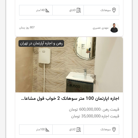
سوهانک
3
اتاق
140
متر
807 روز پیش
مهدی نصیری
رهن و اجاره آپارتمان در تهران
اجاره اپارتمان 100 متر سوهانک 2 خواب فول مشاعات کلید نخورده
قیمت رهن :
600,000,000
تومان
قیمت اجاره:
35,000,000
تومان
سوهانک
2
اتاق
100
متر