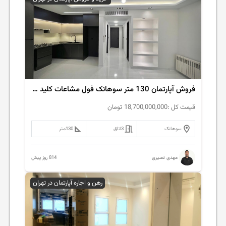
فروش آپارتمان 130 متر سوهانک فول مشاعات کلید نخورده
قیمت کل :
18,700,000,000
تومان
سوهانک
3
اتاق
130
متر
814 روز پیش
مهدی نصیری
رهن و اجاره آپارتمان در تهران