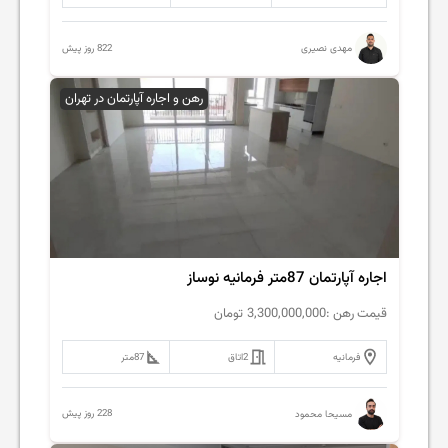
822 روز پیش
مهدی نصیری
رهن و اجاره آپارتمان در تهران
اجاره آپارتمان 87متر فرمانیه نوساز
قیمت رهن :
3,300,000,000
تومان
فرمانیه
2
اتاق
87
متر
228 روز پیش
مسیحا محمود