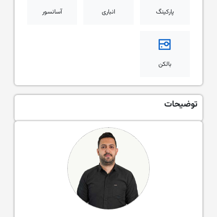
پارکینگ
انباری
آسانسور
بالکن
توضیحات