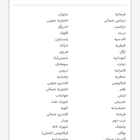
فرمانیه
نیاوران
دیباجی شمالی
اختیاریه جنوبی
دزاشیب
اندرزگو
دربند
قلهک
اقدسیه
پاسداران
قیطریه
دارآباد
ازگل
هروی
آجودانیه
شمس‌آباد
دولت
سوهانک
کامرانیه
دروس
منظریه
زعفرانیه
کیکاووس
قلندری جنوبی
ظفر
اختیاریه شمالی
ارتش
جهانتاب
تجریش
شهرک نفت
جمشیدیه
الهیه
فرشته
قلندری شمالی
درب دوم
چیذر
ولنجک
شهرک لاله
بوکان
کیکاووس (نعمتی)
گلستان شمالی
صاحبقرانیه