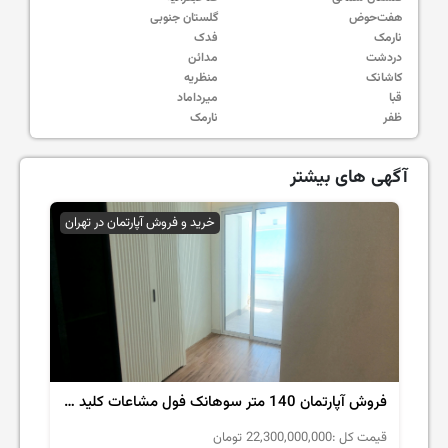
هفت‌حوض
گلستان جنوبی
نارمک
فدک
دردشت
مدائن
کاشانک
منظریه
قبا
میرداماد
ظفر
نارمک
آگهی های بیشتر
خرید و فروش آپارتمان در تهران
فروش آپارتمان 140 متر سوهانک فول مشاعات کلید نخورده
قیمت کل :
22,300,000,000
تومان