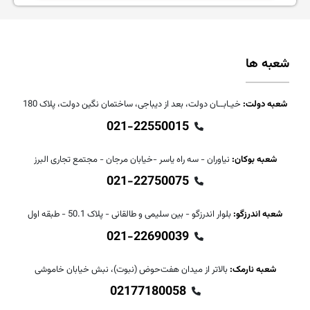
شعبه ها
شعبه دولت:
خیـابــان دولت، بعد از دیباجی، ساختمان نگین دولت، پلاک 180
021-22550015
شعبه بوکان:
نیاوران - سه راه یاسر -خیابان مرجان - مجتمع تجاری البرز
021-22750075
شعبه اندرزگو:
بلوار اندرزگو - بین سلیمی و طالقانی - پلاک 50.1 - طبقه اول
021-22690039
شعبه نارمک:
بالاتر از میدان هفت‌حوض (نبوت)، نبش خیابان خاموشی
02177180058