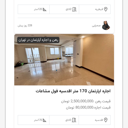
قیطریه
2
اتاق
120
متر
228 روز پیش
صحرایی
رهن و اجاره آپارتمان در تهران
اجاره اپارتمان 170 متر اقدسیه فول مشاعات
قیمت رهن :
2,500,000,000
تومان
قیمت اجاره:
80,000,000
تومان
اقدسیه
3
اتاق
170
متر