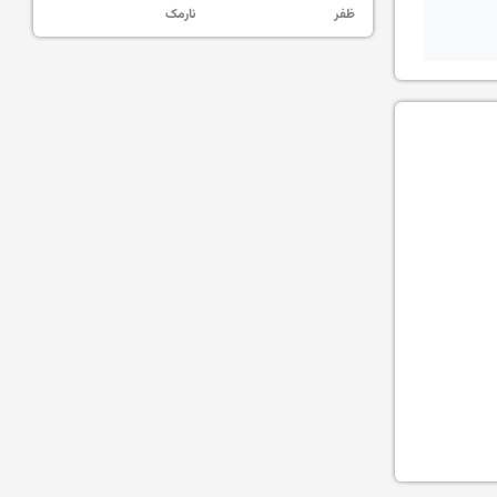
ظفر
نارمک