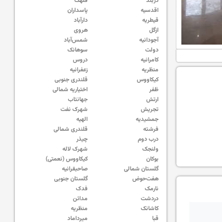
دربند
قلهک
اقدسیه
پاسداران
قیطریه
دارآباد
ازگل
هروی
آجودانیه
شمس‌آباد
دولت
سوهانک
کامرانیه
دروس
منظریه
زعفرانیه
کیکاووس
قلندری جنوبی
ظفر
اختیاریه شمالی
ارتش
جهانتاب
تجریش
شهرک نفت
جمشیدیه
الهیه
فرشته
قلندری شمالی
درب دوم
چیذر
ولنجک
شهرک لاله
بوکان
کیکاووس (نعمتی)
گلستان شمالی
صاحبقرانیه
هفت‌حوض
گلستان جنوبی
نارمک
فدک
دردشت
مدائن
کاشانک
منظریه
قبا
میرداماد