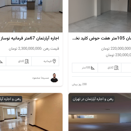
فروش آپارتمان 105متر هفت حوض کلید نخورده
اجاره آپارتمان 67متر فرمانیه نوساز
220,000,000
تومان
قیمت رهن :
2,300,000,000
تومان
230,000,
تومان
فرمانیه
2
اتاق
2
اتاق
105
متر
مسیحا محمود
230 روز پیش
رهن و اجاره آپارتمان در تهران
رهن و اجاره آپا