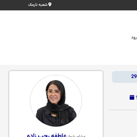
شعبه نارمک
رود
عاطفه رجب زاده
مشاور شما: