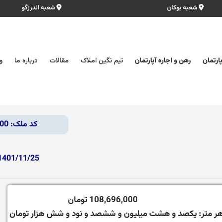
شعبه بوکان
شعبه اندرزگو
ارتمان
رهن و اجاره آپارتمان
تیم نگین املاک
مقالات
درباره ما
و
کد ملک: 2900
1401/11/25
108,696,000 تومان
ر متر:
یکصد و هشت میلیون و ششصد و نود و شش هزار تومان