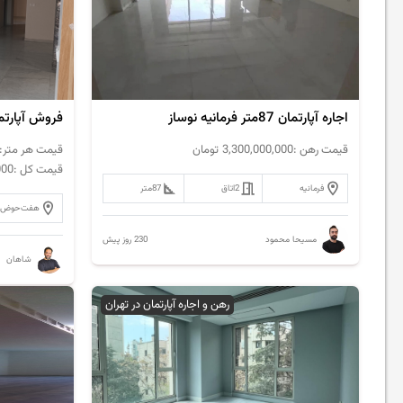
اجاره آپارتمان 87متر فرمانیه نوساز
قیمت رهن :
3,300,000,000
تومان
قیمت هر متر:
قیمت کل :
000
فرمانیه
2
اتاق
87
متر
هفت‌حوض
230 روز پیش
مسیحا محمود
شاهان
رهن و اجاره آپارتمان در تهران