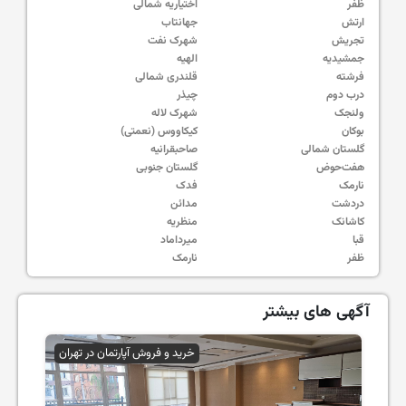
ظفر
اختیاریه شمالی
ارتش
جهانتاب
تجریش
شهرک نفت
جمشیدیه
الهیه
فرشته
قلندری شمالی
درب دوم
چیذر
ولنجک
شهرک لاله
بوکان
کیکاووس (نعمتی)
گلستان شمالی
صاحبقرانیه
هفت‌حوض
گلستان جنوبی
نارمک
فدک
دردشت
مدائن
کاشانک
منظریه
قبا
میرداماد
ظفر
نارمک
آگهی های بیشتر
خرید و فروش آپارتمان در تهران