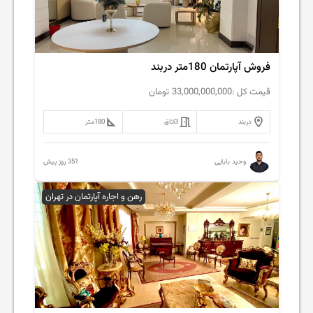
فروش آپارتمان 180متر دربند
قیمت کل :
33,000,000,000
تومان
دربند
3
اتاق
180
متر
351 روز پیش
وحید بابایی
رهن و اجاره آپارتمان در تهران