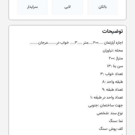
بالکن
لابی
سرایدار
توضیحات
اجاره آپارتمان ....۲۰۰....متر ....۳.... خواب در.......مرجان.......
محله :نیاوران
متراژ :۲۰۰
سن بنا :۱۳
تعداد خواب :۳
طبقه واحد :۸
تعداد طبقه :۹
تعداد واحد در طبقه :۱
جهت ساختمان :جنوبی
نوع سند :شخصی
نما :سنگ
کف پوش :سنگ