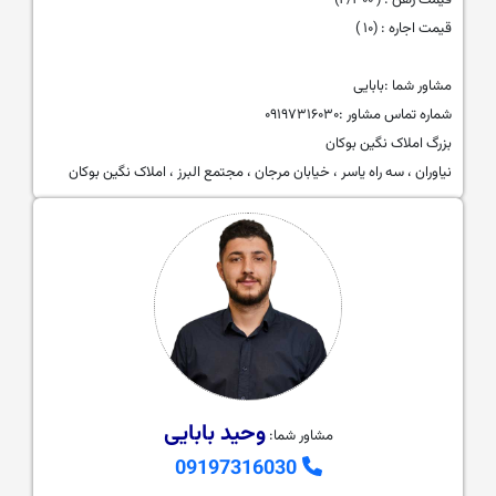
قیمت رهن : ( ۲/۳۰۰)
قیمت اجاره : (۱۰ )
مشاور شما :بابایی
شماره تماس مشاور :۰۹۱۹۷۳۱۶۰۳۰
بزرگ املاک نگین بوکان
نیاوران ، سه راه یاسر ، خیابان مرجان ، مجتمع البرز ، املاک نگین بوکان
وحید بابایی
مشاور شما:
09197316030