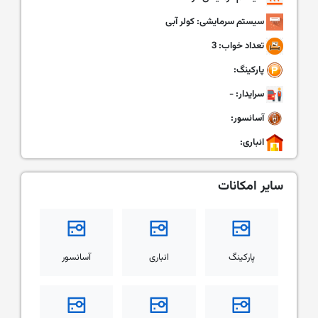
سیستم سرمایشی: کولر آبی
تعداد خواب: 3
پارکینگ:
سرایدار: -
آسانسور:
انباری:
سایر امکانات
پارکینگ
انباری
آسانسور