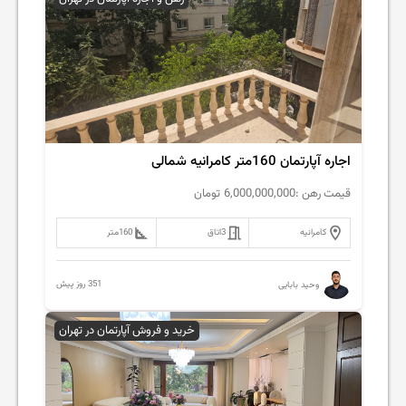
اجاره آپارتمان 160متر کامرانیه شمالی
قیمت رهن :
6,000,000,000
تومان
کامرانیه
3
اتاق
160
متر
351 روز پیش
وحید بابایی
خرید و فروش آپارتمان در تهران