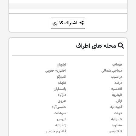
اشتراک گذاری
محله های اطراف
فرمانیه
نیاوران
دیباجی شمالی
اختیاریه جنوبی
دزاشیب
اندرزگو
دربند
قلهک
اقدسیه
پاسداران
قیطریه
دارآباد
ازگل
هروی
آجودانیه
شمس‌آباد
دولت
سوهانک
کامرانیه
دروس
منظریه
زعفرانیه
کیکاووس
قلندری جنوبی