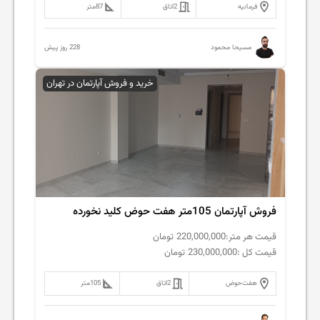
فرمانیه
2
اتاق
87
متر
228 روز پیش
مسیحا محمود
خرید و فروش آپارتمان در تهران
فروش آپارتمان 105متر هفت حوض کلید نخورده
قیمت هر متر:
220,000,000
تومان
قیمت کل :
230,000,000
تومان
هفت‌حوض
2
اتاق
105
متر