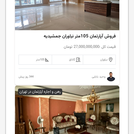
فروش آپارتمان 105متر نیاوران جمشیدیه
قیمت کل :
27,000,000,000
تومان
نیاوران
2
اتاق
105
متر
344 روز پیش
وحید بابایی
رهن و اجاره آپارتمان در تهران