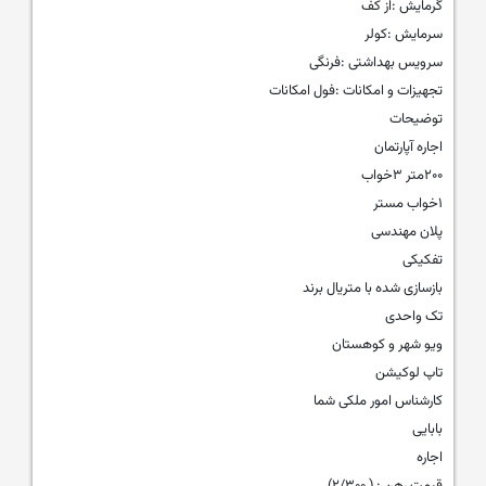
گرمایش :از کف
سرمایش :کولر
سرویس بهداشتی :فرنگی
تجهیزات و امکانات :فول امکانات
توضیحات
اجاره آپارتمان
۲۰۰متر ۳خواب
۱خواب مستر
پلان مهندسی
تفکیکی
بازسازی شده با متریال برند
تک واحدی
ویو شهر و کوهستان
تاپ لوکیشن
کارشناس امور ملکی شما
بابایی
اجاره