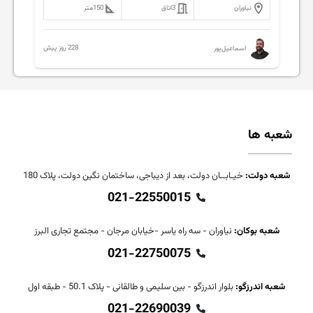
نیاوران
3
اتاق
150
متر
228 روز پیش
اسماعیل‌پور
شعبه ها
شعبه دولت:
خیـابــان دولت، بعد از دیباجی، ساختمان نگین دولت، پلاک 180
021-22550015
شعبه بوکان:
نیاوران - سه راه یاسر -خیابان مرجان - مجتمع تجاری البرز
021-22750075
شعبه اندرزگو:
بلوار اندرزگو - بین سلیمی و طالقانی - پلاک 50.1 - طبقه اول
021-22690039