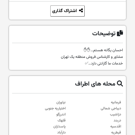
اشتراک گذاری
توضیحات
احسان یگانه هستم…✋✋
مشاور و کارشناس فروش منطقه یک تهران
خدمات ما گارانتی دارد…✅
محله های اطراف
فرمانیه
نیاوران
دیباجی شمالی
اختیاریه جنوبی
دزاشیب
اندرزگو
دربند
قلهک
اقدسیه
پاسداران
قیطریه
دارآباد