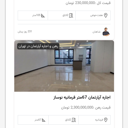
قیمت کل :
230,000,000
تومان
هفت‌حوض
2
اتاق
105
متر
231 روز پیش
شاهان
رهن و اجاره آپارتمان در تهران
اجاره آپارتمان 67متر فرمانیه نوساز
قیمت رهن :
2,300,000,000
تومان
فرمانیه
2
اتاق
67
متر