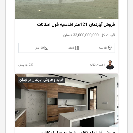
فروش آپارتمان 121متر اقدسیه فول امکانات
قیمت کل :
33,000,000,000
تومان
اقدسیه
2
اتاق
120
متر
237 روز پیش
احسان یگانه
خرید و فروش آپارتمان در تهران