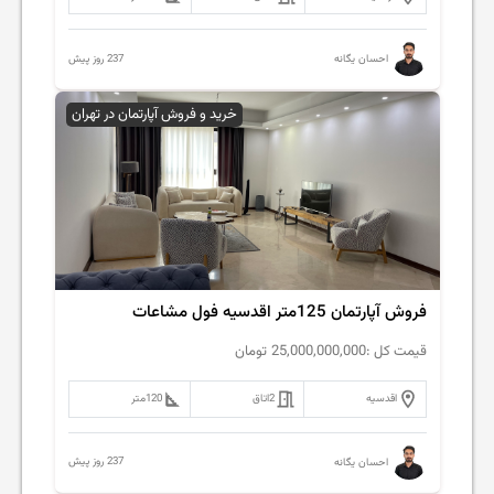
237 روز پیش
احسان یگانه
خرید و فروش آپارتمان در تهران
فروش آپارتمان 125متر اقدسیه فول مشاعات
قیمت کل :
25,000,000,000
تومان
اقدسیه
2
اتاق
120
متر
237 روز پیش
احسان یگانه