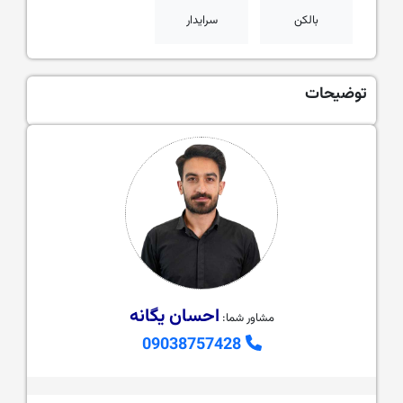
بالکن
سرایدار
توضیحات
احسان یگانه
مشاور شما:
09038757428