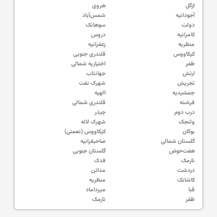
ازگل
هروی
آجودانیه
شمس‌آباد
دولت
سوهانک
کامرانیه
دروس
منظریه
زعفرانیه
کیکاووس
قلندری جنوبی
ظفر
اختیاریه شمالی
ارتش
جهانتاب
تجریش
شهرک نفت
جمشیدیه
الهیه
فرشته
قلندری شمالی
درب دوم
چیذر
ولنجک
شهرک لاله
بوکان
کیکاووس (نعمتی)
گلستان شمالی
صاحبقرانیه
هفت‌حوض
گلستان جنوبی
نارمک
فدک
دردشت
مدائن
کاشانک
منظریه
قبا
میرداماد
ظفر
نارمک