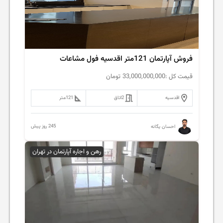
فروش آپارتمان 121متر‌ اقدسیه فول مشاعات
قیمت کل :
33,000,000,000
تومان
اقدسیه
2
اتاق
121
متر
245 روز پیش
احسان یگانه
رهن و اجاره آپارتمان در تهران