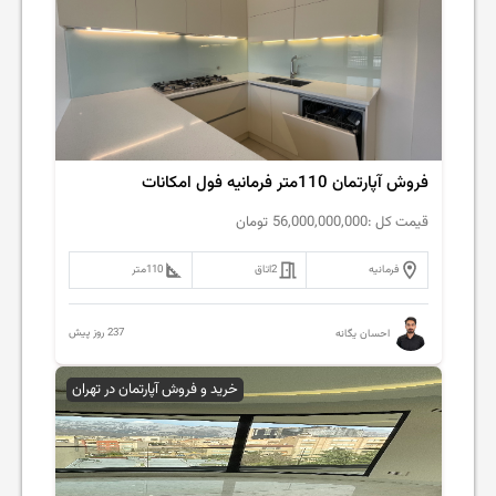
فروش آپارتمان 110متر فرمانیه فول امکانات
قیمت کل :
56,000,000,000
تومان
فرمانیه
2
اتاق
110
متر
237 روز پیش
احسان یگانه
خرید و فروش آپارتمان در تهران