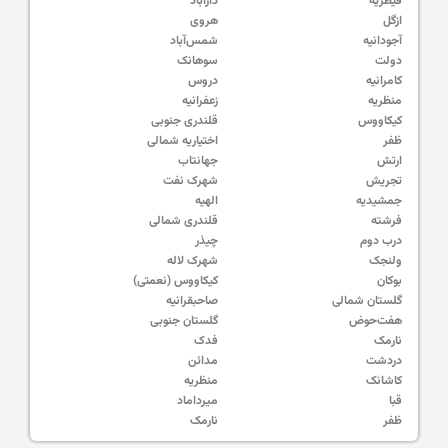
قیطریه
دارآباد
ازگل
هروی
آجودانیه
شمس‌آباد
دولت
سوهانک
کامرانیه
دروس
منظریه
زعفرانیه
کیکاووس
قلندری جنوبی
ظفر
اختیاریه شمالی
ارتش
جهانتاب
تجریش
شهرک نفت
جمشیدیه
الهیه
فرشته
قلندری شمالی
درب دوم
چیذر
ولنجک
شهرک لاله
بوکان
کیکاووس (نعمتی)
گلستان شمالی
صاحبقرانیه
هفت‌حوض
گلستان جنوبی
نارمک
فدک
دردشت
مدائن
کاشانک
منظریه
قبا
میرداماد
ظفر
نارمک