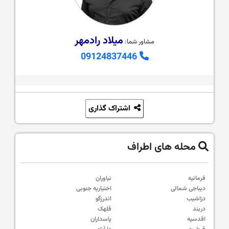
میلاد رادمهر
مشاور شما:
09124837446
اشتراک گذاری
محله های اطراف
فرمانیه
نیاوران
دیباجی شمالی
اختیاریه جنوبی
دزاشیب
اندرزگو
دربند
قلهک
اقدسیه
پاسداران