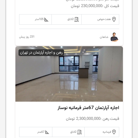
قیمت کل :
230,000,000
تومان
هفت‌حوض
2
اتاق
105
متر
231 روز پیش
شاهان
رهن و اجاره آپارتمان در تهران
اجاره آپارتمان 67متر فرمانیه نوساز
قیمت رهن :
2,300,000,000
تومان
فرمانیه
2
اتاق
67
متر