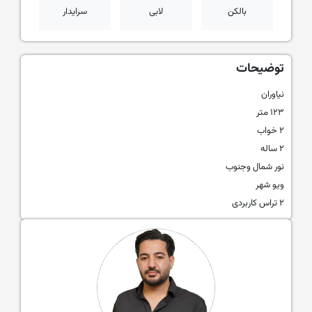
بالکن
لابی
سرایدار
توضیحات
نیاوران
۱۲۳ متر
۲ خواب
۲ ساله
نور شمال و‌جنوب
ویو شهر
۲ تراس کاربردی