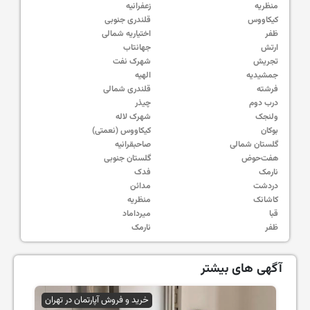
منظریه
زعفرانیه
کیکاووس
قلندری جنوبی
ظفر
اختیاریه شمالی
ارتش
جهانتاب
تجریش
شهرک نفت
جمشیدیه
الهیه
فرشته
قلندری شمالی
درب دوم
چیذر
ولنجک
شهرک لاله
بوکان
کیکاووس (نعمتی)
گلستان شمالی
صاحبقرانیه
هفت‌حوض
گلستان جنوبی
نارمک
فدک
دردشت
مدائن
کاشانک
منظریه
قبا
میرداماد
ظفر
نارمک
آگهی های بیشتر
خرید و فروش آپارتمان در تهران