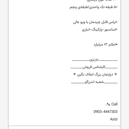
▫️۵ طبقه تک واحدی/طبقه‌ی پنجم
▫️تراس قابل چیدمان با ویو عالی
▫️اسانسور-پارکینگ-انباری
▪️اعلام ۱۳ میلیارد
___________عزیزی__________
_______کارشناس فروش_______
⚜️ دپارتمان بزرگ املاک نگین ⚜️
________شعبه اندرزگو________
Call 📞:
0903-4447303
Azizi