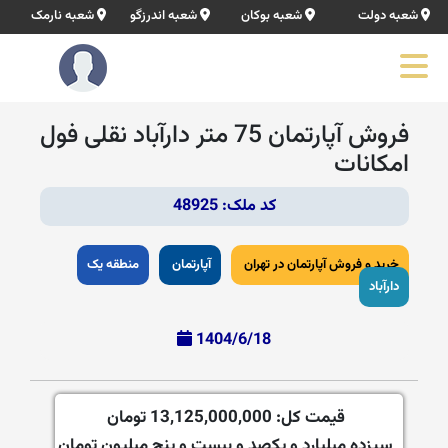
شعبه دولت
شعبه بوکان
شعبه اندرزگو
شعبه نارمک
فروش آپارتمان 75 متر دارآباد نقلی فول
امکانات
کد ملک: 48925
خرید و فروش آپارتمان در تهران
آپارتمان
منطقه یک
دارآباد
1404/6/18
قیمت کل:
13,125,000,000 تومان
سیزده میلیارد و یکصد و بیست و پنج میلیون تومان