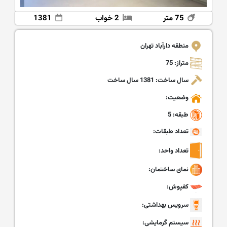
75 متر
2 خواب
1381
منطقه دارآباد تهران
متراژ: 75
سال ساخت: 1381 سال ساخت
وضعیت:
طبقه: 5
تعداد طبقات:
تعداد واحد:
نمای ساختمان:
کفپوش:
سرویس بهداشتی:
سیستم گرمایشی: