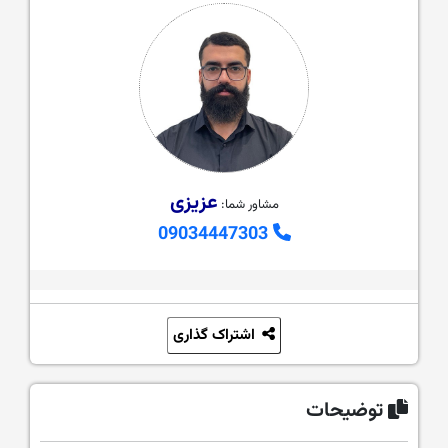
عزیزی
مشاور شما:
09034447303
اشتراک گذاری
توضیحات