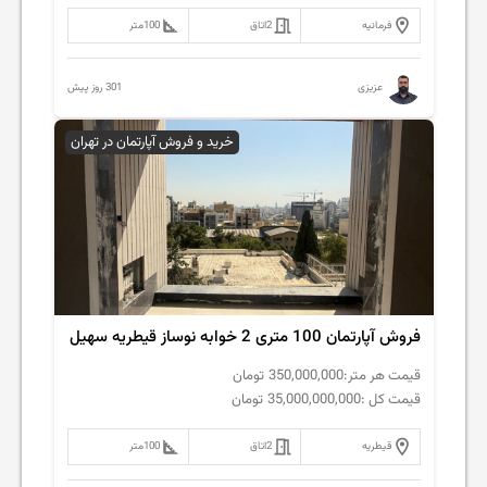
فرمانیه
2
اتاق
100
متر
301 روز پیش
عزیزی
خرید و فروش آپارتمان در تهران
فروش آپارتمان 100 متری 2 خوابه نوساز قیطریه سهیل
قیمت هر متر:
350,000,000
تومان
قیمت کل :
35,000,000,000
تومان
قیطریه
2
اتاق
100
متر