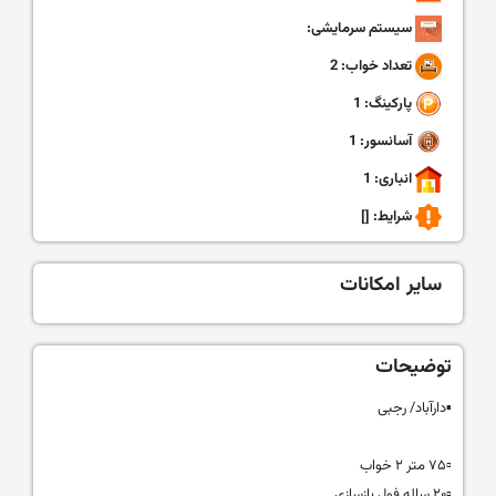
سیستم سرمایشی:
تعداد خواب: 2
پارکینگ: 1
آسانسور: 1
انباری: 1
شرایط:
[]
سایر امکانات
توضیحات
▪️دارآباد/ رجبی
▫️۷۵ متر ۲ خواب
▫️۲۰ ساله فول بازسازی