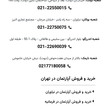
شعبه دولت:
خیـابــان دولت، بعد از دیباجی، ساختمان نگین دولت، پلاک 180
021-22550015
شعبه بوکان:
نیاوران - سه راه یاسر -خیابان مرجان - مجتمع تجاری البرز
021-22750075
شعبه اندرزگو:
بلوار اندرزگو - بین سلیمی و طالقانی - پلاک 50.1 - طبقه اول
021-22690039
شعبه نارمک:
بالاتر از میدان هفت‌حوض (نبوت)، نبش خیابان خاموشی
02177180058
خرید و فروش آپارتمان در تهران
خرید و فروش آپارتمان در نیاوران
خرید و فروش آپارتمان در فرمانیه