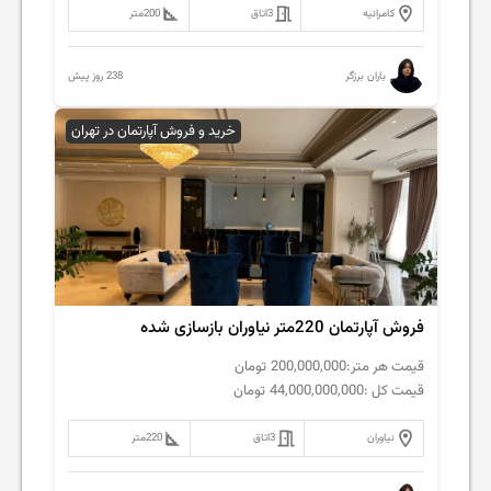
کامرانیه
3
اتاق
200
متر
238 روز پیش
باران برزگر
خرید و فروش آپارتمان در تهران
فروش آپارتمان 220متر نیاوران بازسازی شده
قیمت هر متر:
200,000,000
تومان
قیمت کل :
44,000,000,000
تومان
نیاوران
3
اتاق
220
متر