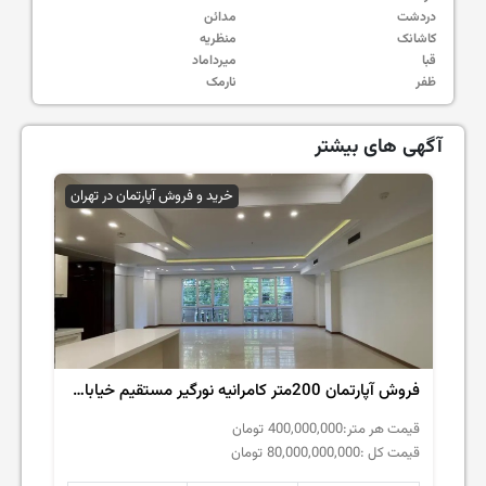
دردشت
مدائن
کاشانک
منظریه
قبا
میرداماد
ظفر
نارمک
آگهی های بیشتر
خرید و فروش آپارتمان در تهران
فروش آپارتمان 200متر کامرانیه نورگیر مستقیم خیابان دنج
قیمت هر متر:
400,000,000
تومان
قیمت کل :
80,000,000,000
تومان