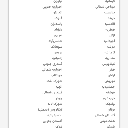
فرمانیه
نیاوران
دیباجی شمالی
اختیاریه جنوبی
دزاشیب
اندرزگو
دربند
قلهک
اقدسیه
پاسداران
قیطریه
دارآباد
ازگل
هروی
آجودانیه
شمس‌آباد
دولت
سوهانک
کامرانیه
دروس
منظریه
زعفرانیه
کیکاووس
قلندری جنوبی
ظفر
اختیاریه شمالی
ارتش
جهانتاب
تجریش
شهرک نفت
جمشیدیه
الهیه
فرشته
قلندری شمالی
درب دوم
چیذر
ولنجک
شهرک لاله
بوکان
کیکاووس (نعمتی)
گلستان شمالی
صاحبقرانیه
هفت‌حوض
گلستان جنوبی
نارمک
فدک