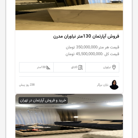
فروش آپارتمان 130متر نیاوران مدرن
قیمت هر متر:
350,000,000
تومان
قیمت کل :
45,500,000,000
تومان
نیاوران
3
اتاق
130
متر
238 روز پیش
باران برزگر
خرید و فروش آپارتمان در تهران