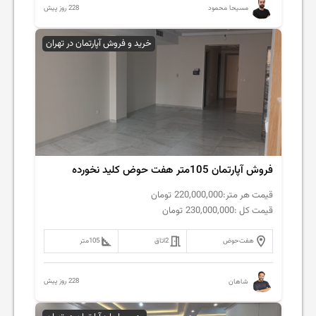
228 روز پیش
مسیحا محمود
خرید و فروش آپارتمان در تهران
فروش آپارتمان 105متر هفت حوض کلید نخورده
قیمت هر متر:
220,000,000
تومان
قیمت کل :
230,000,000
تومان
هفت‌حوض
2
اتاق
105
متر
228 روز پیش
شاهان