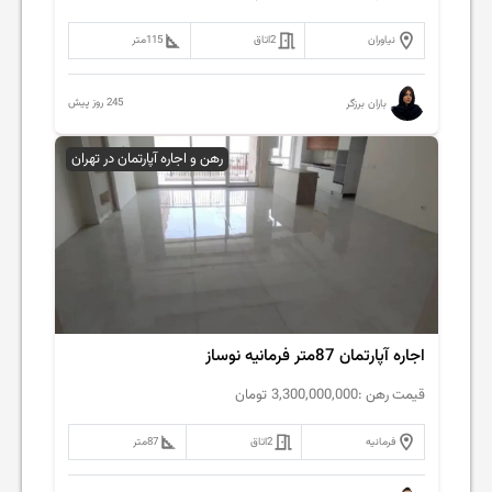
نیاوران
2
اتاق
115
متر
245 روز پیش
باران برزگر
رهن و اجاره آپارتمان در تهران
اجاره آپارتمان 87متر فرمانیه نوساز
قیمت رهن :
3,300,000,000
تومان
فرمانیه
2
اتاق
87
متر