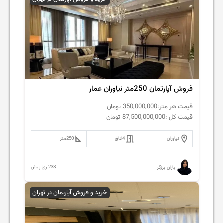
فروش آپارتمان 250متر نیاوران عمار
قیمت هر متر:
350,000,000
تومان
قیمت کل :
87,500,000,000
تومان
نیاوران
4
اتاق
250
متر
238 روز پیش
باران برزگر
خرید و فروش آپارتمان در تهران