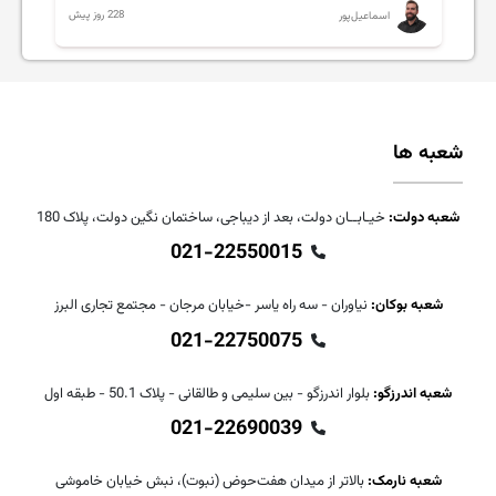
228 روز پیش
اسماعیل‌پور
شعبه ها
شعبه دولت:
خیـابــان دولت، بعد از دیباجی، ساختمان نگین دولت، پلاک 180
021-22550015
شعبه بوکان:
نیاوران - سه راه یاسر -خیابان مرجان - مجتمع تجاری البرز
021-22750075
شعبه اندرزگو:
بلوار اندرزگو - بین سلیمی و طالقانی - پلاک 50.1 - طبقه اول
021-22690039
شعبه نارمک:
بالاتر از میدان هفت‌حوض (نبوت)، نبش خیابان خاموشی