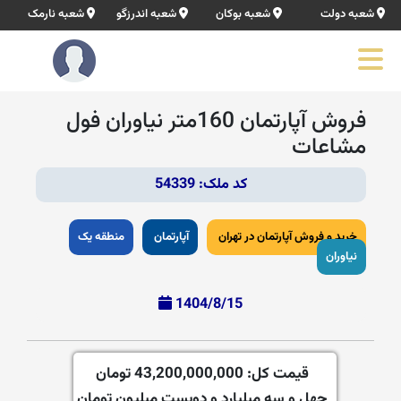
شعبه دولت
شعبه بوکان
شعبه اندرزگو
شعبه نارمک
فروش آپارتمان 160متر نیاوران فول
مشاعات
کد ملک: 54339
خرید و فروش آپارتمان در تهران
آپارتمان
منطقه یک
نیاوران
1404/8/15
قیمت کل:
43,200,000,000 تومان
چهل و سه میلیارد و دویست میلیون تومان