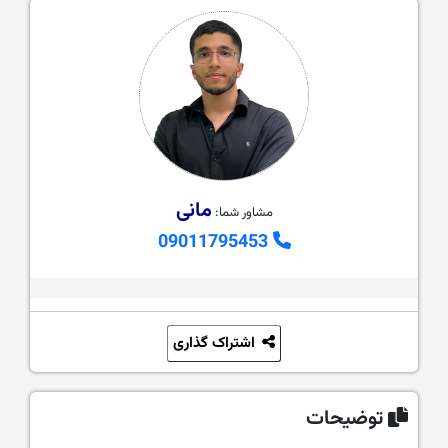
مانی
مشاور شما:
09011795453
اشتراک گذاری
توضیحات