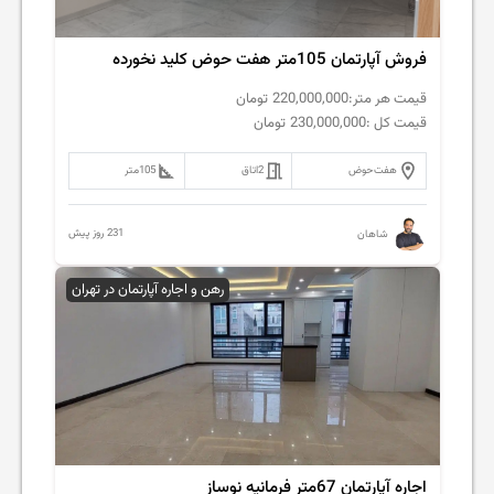
فروش آپارتمان 105متر هفت حوض کلید نخورده
قیمت هر متر:
220,000,000
تومان
قیمت کل :
230,000,000
تومان
هفت‌حوض
2
اتاق
105
متر
231 روز پیش
شاهان
رهن و اجاره آپارتمان در تهران
اجاره آپارتمان 67متر فرمانیه نوساز