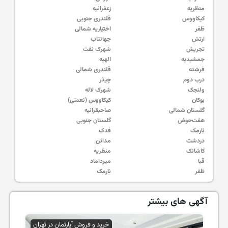
منظریه
زعفرانیه
کیکاووس
قلندری جنوبی
ظفر
اختیاریه شمالی
ارتش
جهانتاب
تجریش
شهرک نفت
جمشیدیه
الهیه
فرشته
قلندری شمالی
درب دوم
چیذر
ولنجک
شهرک لاله
بوکان
کیکاووس (نعمتی)
گلستان شمالی
صاحبقرانیه
هفت‌حوض
گلستان جنوبی
نارمک
فدک
دردشت
مدائن
کاشانک
منظریه
قبا
میرداماد
ظفر
نارمک
آگهی های بیشتر
خرید و فروش آپارتمان در تهران