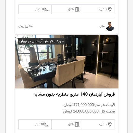
منظریه
2
اتاق
100
متر
462 روز پیش
مانی
خرید و فروش آپارتمان در تهران
فروش آپارتمان 140 متری منظریه بدون مشابه
قیمت هر متر:
171,000,000
تومان
قیمت کل :
24,000,000,000
تومان
منظریه
2
اتاق
140
متر