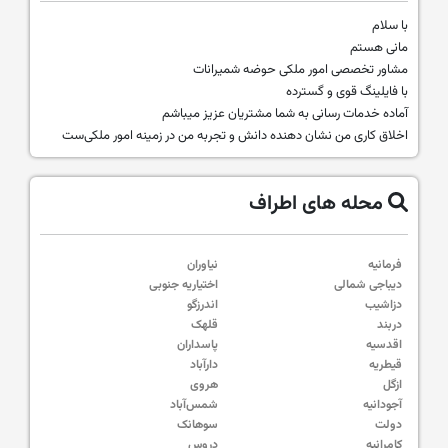
با سلام
مانی هستم
مشاور تخصصی امور ملکی حوضه شمیرانات
با فایلینگ قوی و گسترده
آماده خدمات رسانی به شما مشتریان عزیز میباشم
اخلاق کاری من نشان دهنده دانش و تجربه من در زمینه امور ملکی‌ست
محله های اطراف
فرمانیه
نیاوران
دیباجی شمالی
اختیاریه جنوبی
دزاشیب
اندرزگو
دربند
قلهک
اقدسیه
پاسداران
قیطریه
دارآباد
ازگل
هروی
آجودانیه
شمس‌آباد
دولت
سوهانک
کامرانیه
دروس