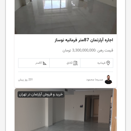
اجاره آپارتمان 87متر فرمانیه نوساز
قیمت رهن :
3,300,000,000
تومان
فرمانیه
2
اتاق
87
متر
231 روز پیش
مسیحا محمود
خرید و فروش آپارتمان در تهران