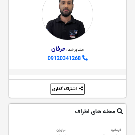
عرفان
مشاور شما:
09120341268
اشتراک گذاری
محله های اطراف
فرمانیه
نیاوران