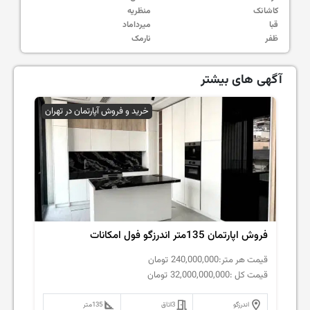
کاشانک
منظریه
قبا
میرداماد
ظفر
نارمک
آگهی های بیشتر
خرید و فروش آپارتمان در تهران
فروش اپارتمان 135متر اندرزگو فول امکانات
قیمت هر متر:
240,000,000
تومان
قیمت کل :
32,000,000,000
تومان
اندرزگو
3
اتاق
135
متر