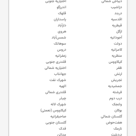
دیباجی شمالی
اختیاریه جنوبی
دزاشیب
اندرزگو
دربند
قلهک
اقدسیه
پاسداران
قیطریه
دارآباد
ازگل
هروی
آجودانیه
شمس‌آباد
دولت
سوهانک
کامرانیه
دروس
منظریه
زعفرانیه
کیکاووس
قلندری جنوبی
ظفر
اختیاریه شمالی
ارتش
جهانتاب
تجریش
شهرک نفت
جمشیدیه
الهیه
فرشته
قلندری شمالی
درب دوم
چیذر
ولنجک
شهرک لاله
بوکان
کیکاووس (نعمتی)
گلستان شمالی
صاحبقرانیه
هفت‌حوض
گلستان جنوبی
نارمک
فدک
دردشت
مدائن