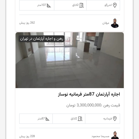
اندرزگو
2
اتاق
107
متر
262 روز پیش
عرفان
رهن و اجاره آپارتمان در تهران
اجاره آپارتمان 87متر فرمانیه نوساز
قیمت رهن :
3,300,000,000
تومان
فرمانیه
2
اتاق
87
متر
228 روز پیش
مسیحا محمود