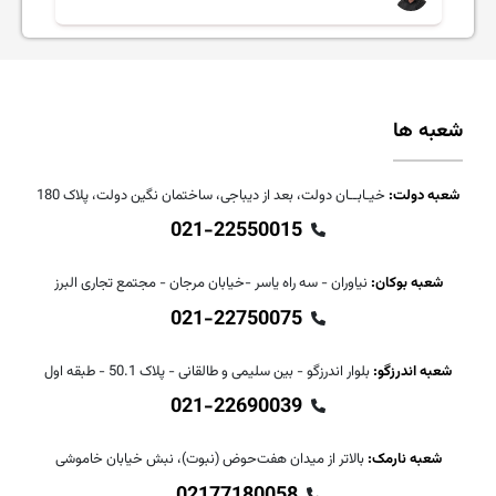
شعبه ها
شعبه دولت:
خیـابــان دولت، بعد از دیباجی، ساختمان نگین دولت، پلاک 180
021-22550015
شعبه بوکان:
نیاوران - سه راه یاسر -خیابان مرجان - مجتمع تجاری البرز
021-22750075
شعبه اندرزگو:
بلوار اندرزگو - بین سلیمی و طالقانی - پلاک 50.1 - طبقه اول
021-22690039
شعبه نارمک:
بالاتر از میدان هفت‌حوض (نبوت)، نبش خیابان خاموشی
02177180058