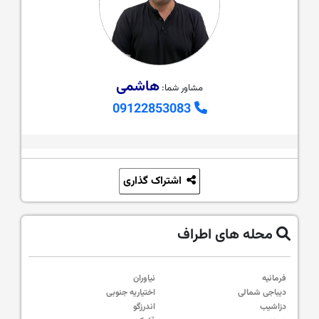
هاشمی
مشاور شما:
09122853083
اشتراک گذاری
محله های اطراف
فرمانیه
نیاوران
دیباجی شمالی
اختیاریه جنوبی
دزاشیب
اندرزگو