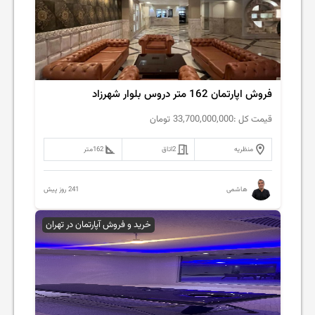
فروش اپارتمان 162 متر دروس بلوار شهرزاد
قیمت کل :
33,700,000,000
تومان
منظریه
2
اتاق
162
متر
241 روز پیش
هاشمی
خرید و فروش آپارتمان در تهران