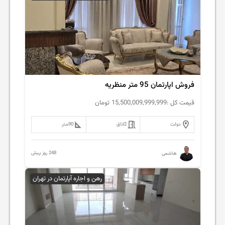
فروش اپارتمان 95 متر منظریه
قیمت کل :
15,500,009,999,999
تومان
دولت
2
اتاق
90
متر
248 روز پیش
هاشمی
رهن و اجاره آپارتمان در تهران