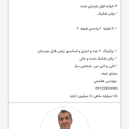
۳ خوابه فول بازسازی شده
✅پلان تفکیک
✅ ۴ طبقه ۲ واحدی طبقه ۲
✅ پارکینگ ۲ عدد و انباری و آسانسور تراس قابل چیدمان
✅️ پلان تفکیک شده و عالی
✅لابی و لابی من -شخصی ساز
مشاور شما..‌
مهندس هاشمی
09122853083
۱/۵ میلیارد ماهی ۸۰ میلیون اجاره