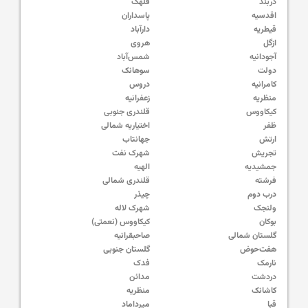
دربند
قلهک
اقدسیه
پاسداران
قیطریه
دارآباد
ازگل
هروی
آجودانیه
شمس‌آباد
دولت
سوهانک
کامرانیه
دروس
منظریه
زعفرانیه
کیکاووس
قلندری جنوبی
ظفر
اختیاریه شمالی
ارتش
جهانتاب
تجریش
شهرک نفت
جمشیدیه
الهیه
فرشته
قلندری شمالی
درب دوم
چیذر
ولنجک
شهرک لاله
بوکان
کیکاووس (نعمتی)
گلستان شمالی
صاحبقرانیه
هفت‌حوض
گلستان جنوبی
نارمک
فدک
دردشت
مدائن
کاشانک
منظریه
قبا
میرداماد