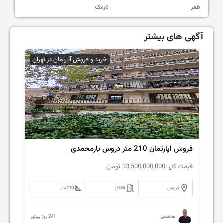
ظفر
نارمک
آگهی های بیشتر
خرید و فروش آپارتمان در تهران
فروش اپارتمان 210 متر دروس یارمحمدی
قیمت کل :
33,500,000,000
تومان
دروس
4
اتاق
210
متر
241 روز پیش
هاشمی