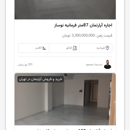
اجاره آپارتمان 87متر فرمانیه نوساز
قیمت رهن :
3,300,000,000
تومان
فرمانیه
2
اتاق
87
متر
231 روز پیش
مسیحا محمود
خرید و فروش آپارتمان در تهران