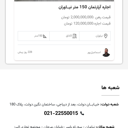
اجاره آپارتمان 150 متر نیــاوران
قیمت رهن :
2,000,000,000
تومان
قیمت اجاره:
120,000,000
تومان
نیاوران
3
اتاق
150
متر
228 روز پیش
اسماعیل‌پور
شعبه ها
شعبه دولت:
خیـابــان دولت، بعد از دیباجی، ساختمان نگین دولت، پلاک 180
021-22550015
شعبه بوکان:
نیاوران - سه راه یاسر -خیابان مرجان - مجتمع تجاری البرز