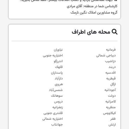
☎️ جهت هماهنگی بازدید و کسب اطلاعات بیشتر، لطفاً تماس بگیرید.
کارشناس شما در منطقه: آقای مرادی
گروه مشاورین املاک نگین نارمک
محله های اطراف
فرمانیه
نیاوران
دیباجی شمالی
اختیاریه جنوبی
دزاشیب
اندرزگو
دربند
قلهک
اقدسیه
پاسداران
قیطریه
دارآباد
ازگل
هروی
آجودانیه
شمس‌آباد
دولت
سوهانک
کامرانیه
دروس
منظریه
زعفرانیه
کیکاووس
قلندری جنوبی
ظفر
اختیاریه شمالی
ارتش
جهانتاب