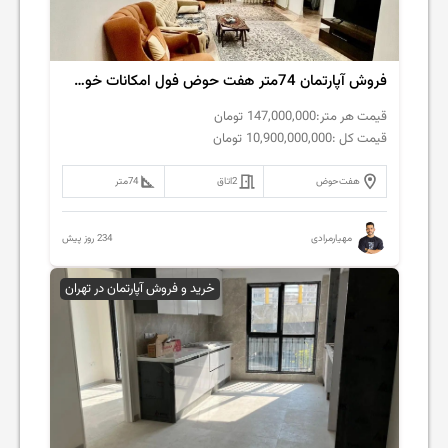
فروش آپارتمان 74متر هفت حوض فول امکانات خوش نقشه
قیمت هر متر:
147,000,000
تومان
قیمت کل :
10,900,000,000
تومان
هفت‌حوض
2
اتاق
74
متر
234 روز پیش
مهیارمرادی
خرید و فروش آپارتمان در تهران