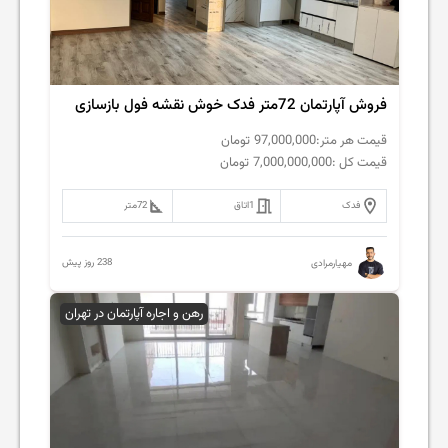
فروش آپارتمان 72متر فدک خوش نقشه فول بازسازی
قیمت هر متر:
97,000,000
تومان
قیمت کل :
7,000,000,000
تومان
فدک
1
اتاق
72
متر
238 روز پیش
مهیارمرادی
رهن و اجاره آپارتمان در تهران