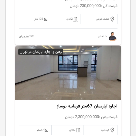
قیمت کل :
230,000,000
تومان
هفت‌حوض
2
اتاق
105
متر
228 روز پیش
شاهان
رهن و اجاره آپارتمان در تهران
اجاره آپارتمان 67متر فرمانیه نوساز
قیمت رهن :
2,300,000,000
تومان
فرمانیه
2
اتاق
67
متر