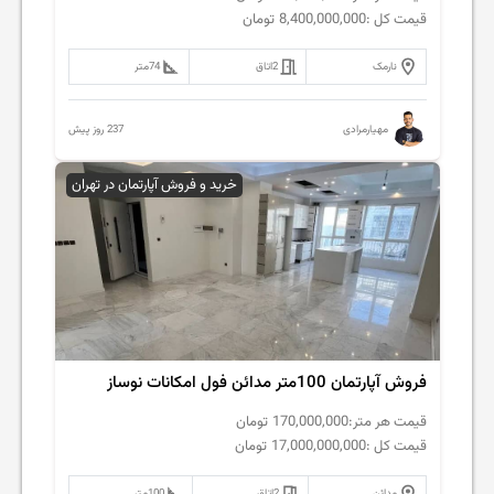
قیمت کل :
8,400,000,000
تومان
نارمک
2
اتاق
74
متر
237 روز پیش
مهیارمرادی
خرید و فروش آپارتمان در تهران
فروش آپارتمان 100متر مدائن فول امکانات نوساز
قیمت هر متر:
170,000,000
تومان
قیمت کل :
17,000,000,000
تومان
مدائن
2
اتاق
100
متر