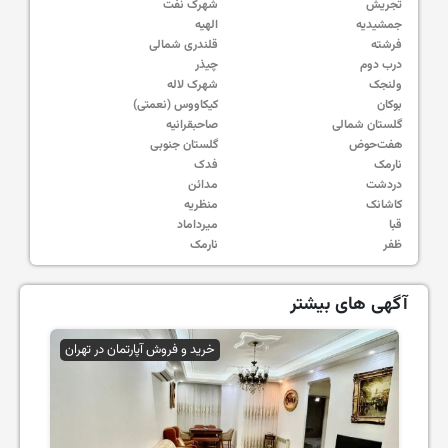
تجریش
شهرک نفت
جمشیدیه
الهیه
فرشته
قلندری شمالی
درب دوم
چیذر
ولنجک
شهرک لاله
بوکان
کیکاووس (نعمتی)
گلستان شمالی
صاحبقرانیه
هفت‌حوض
گلستان جنوبی
نارمک
فدک
دردشت
مدائن
کاشانک
منظریه
قبا
میرداماد
ظفر
نارمک
آگهی های بیشتر
خرید و فروش آپارتمان در تهران