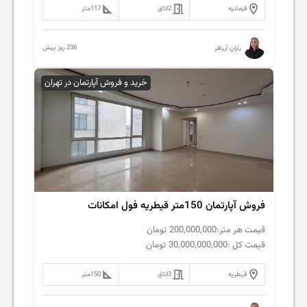
فرمانیه
2
اتاق
117
متر
236 روز پیش
باران آریافر
خرید و فروش آپارتمان در تهران
فروش آپارتمان 150متر قیطریه فول امکانات
قیمت هر متر:
200,000,000
تومان
قیمت کل :
30,000,000,000
تومان
قیطریه
3
اتاق
150
متر