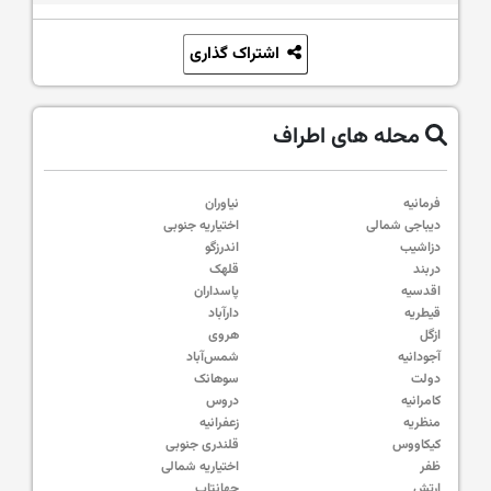
اشتراک گذاری
محله های اطراف
فرمانیه
نیاوران
دیباجی شمالی
اختیاریه جنوبی
دزاشیب
اندرزگو
دربند
قلهک
اقدسیه
پاسداران
قیطریه
دارآباد
ازگل
هروی
آجودانیه
شمس‌آباد
دولت
سوهانک
کامرانیه
دروس
منظریه
زعفرانیه
کیکاووس
قلندری جنوبی
ظفر
اختیاریه شمالی
ارتش
جهانتاب