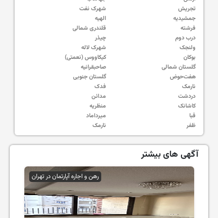
تجریش
شهرک نفت
جمشیدیه
الهیه
فرشته
قلندری شمالی
درب دوم
چیذر
ولنجک
شهرک لاله
بوکان
کیکاووس (نعمتی)
گلستان شمالی
صاحبقرانیه
هفت‌حوض
گلستان جنوبی
نارمک
فدک
دردشت
مدائن
کاشانک
منظریه
قبا
میرداماد
ظفر
نارمک
آگهی های بیشتر
رهن و اجاره آپارتمان در تهران