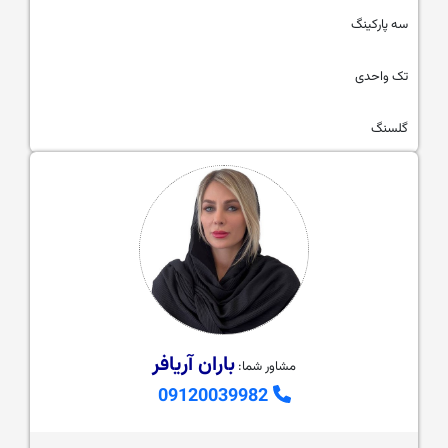
سه پارکینگ
تک واحدی
گلسنگ
باران آریافر
مشاور شما:
09120039982