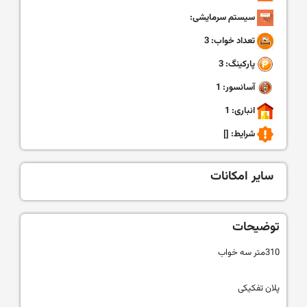
سیستم سرمایشی:
تعداد خواب: 3
پارکینگ: 3
آسانسور: 1
انباری: 1
شرایط:
[]
سایر امکانات
توضیحات
310متر سه خواب
پلان تفکیکی