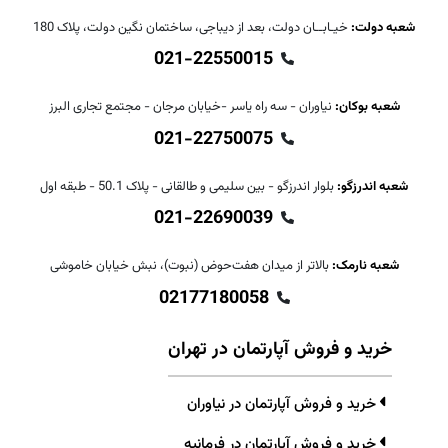
شعبه دولت:
خیـابــان دولت، بعد از دیباجی، ساختمان نگین دولت، پلاک 180
021-22550015
شعبه بوکان:
نیاوران - سه راه یاسر -خیابان مرجان - مجتمع تجاری البرز
021-22750075
شعبه اندرزگو:
بلوار اندرزگو - بین سلیمی و طالقانی - پلاک 50.1 - طبقه اول
021-22690039
شعبه نارمک:
بالاتر از میدان هفت‌حوض (نبوت)، نبش خیابان خاموشی
02177180058
خرید و فروش آپارتمان در تهران
خرید و فروش آپارتمان در نیاوران
خرید و فروش آپارتمان در فرمانیه