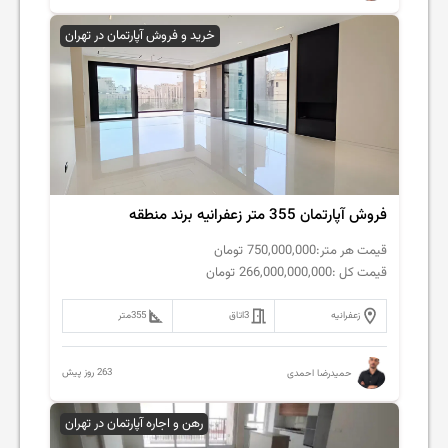
خرید و فروش آپارتمان در تهران
فروش آپارتمان 355 متر زعفرانیه برند منطقه
قیمت هر متر:
750,000,000
تومان
قیمت کل :
266,000,000,000
تومان
زعفرانیه
3
اتاق
355
متر
263 روز پیش
حمیدرضا احمدی
رهن و اجاره آپارتمان در تهران