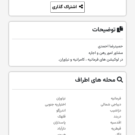
اشتراک گذاری
توضیحات
حمیدرضا احمدی
مشاور امور رهن و اجاره
در لوکیشن های فرمانیه ، کامرانیه و نیاوران.
محله های اطراف
فرمانیه
نیاوران
دیباجی شمالی
اختیاریه جنوبی
دزاشیب
اندرزگو
دربند
قلهک
اقدسیه
پاسداران
قیطریه
دارآباد
ازگل
هروی