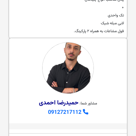
+
تک واحدی
لابی مبله شیک
فول مشاعات به همراه ۲ پارکینگ.
حمیدرضا احمدی
مشاور شما:
09127217112