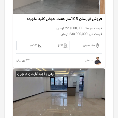
فروش آپارتمان 105متر هفت حوض کلید نخورده
قیمت هر متر:
220,000,000
تومان
قیمت کل :
230,000,000
تومان
هفت‌حوض
2
اتاق
105
متر
232 روز پیش
شاهان
رهن و اجاره آپارتمان در تهران