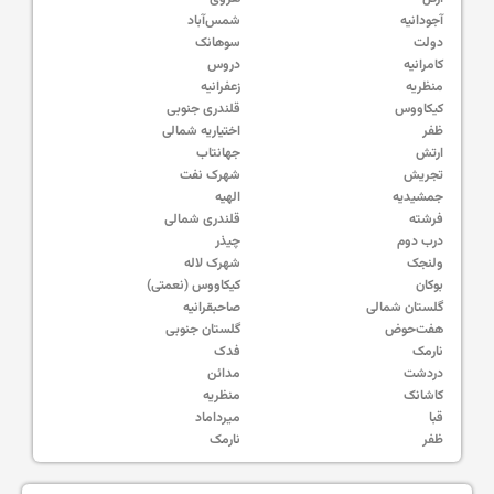
آجودانیه
شمس‌آباد
دولت
سوهانک
کامرانیه
دروس
منظریه
زعفرانیه
کیکاووس
قلندری جنوبی
ظفر
اختیاریه شمالی
ارتش
جهانتاب
تجریش
شهرک نفت
جمشیدیه
الهیه
فرشته
قلندری شمالی
درب دوم
چیذر
ولنجک
شهرک لاله
بوکان
کیکاووس (نعمتی)
گلستان شمالی
صاحبقرانیه
هفت‌حوض
گلستان جنوبی
نارمک
فدک
دردشت
مدائن
کاشانک
منظریه
قبا
میرداماد
ظفر
نارمک