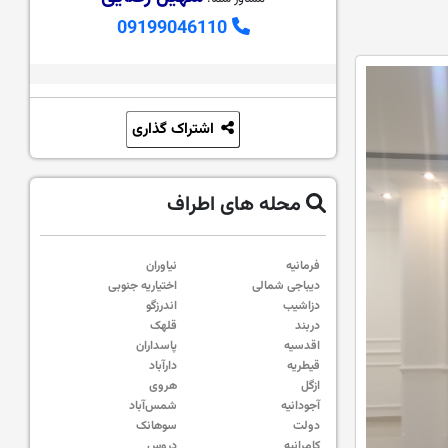
09199046110
اشتراک گذاری
محله های اطراف
فرمانیه
نیاوران
دیباجی شمالی
اختیاریه جنوبی
دزاشیب
اندرزگو
دربند
قلهک
اقدسیه
پاسداران
قیطریه
دارآباد
ازگل
هروی
آجودانیه
شمس‌آباد
دولت
سوهانک
کامرانیه
دروس