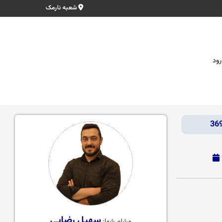
شعبه نارمک
رود
سهیل رضایی
مشاور شما: