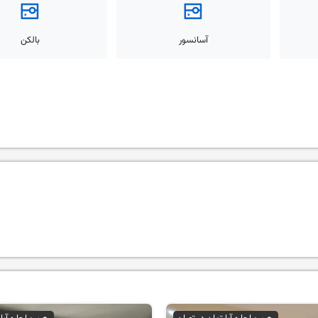
آسانسور
بالکن