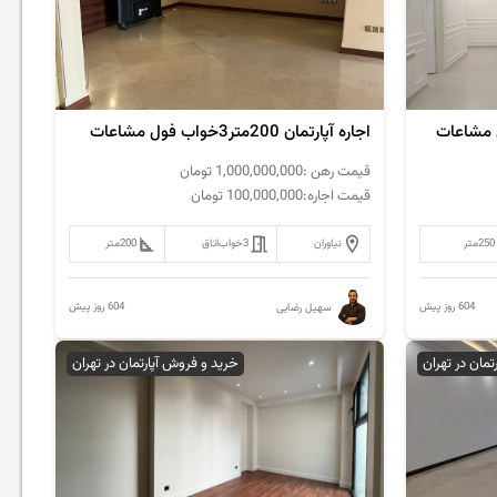
اجاره آپارتمان 200متر3خواب فول مشاعات
قیمت رهن :
1,000,000,000
تومان
قیمت اجاره:
100,000,000
تومان
250
متر
نیاوران
3خواب
اتاق
200
متر
604 روز پیش
604 روز پیش
سهیل رضایی
رتمان در تهران
خرید و فروش آپارتمان در تهران