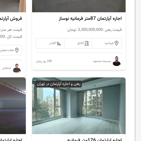
اجاره آپارتمان 87متر فرمانیه نوساز
قیمت رهن :
3,300,000,000
تومان
قیمت هر متر:
قیمت کل :
000
فرمانیه
2
اتاق
87
متر
هفت‌حوض
230 روز پیش
مسیحا محمود
شاهان
رهن و اجاره آپارتمان در تهران
اجاره اپارتمان 176متر فرمانیه
اجاره اپارتمان 120متر قیطریه تاپ ل