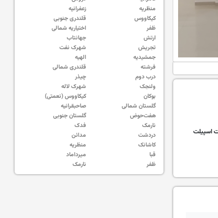
منظریه
زعفرانیه
کیکاووس
قلندری جنوبی
ظفر
اختیاریه شمالی
ارتش
جهانتاب
تجریش
شهرک نفت
جمشیدیه
الهیه
فرشته
قلندری شمالی
درب دوم
چیذر
ولنجک
شهرک لاله
بوکان
کیکاووس (نعمتی)
گلستان شمالی
صاحبقرانیه
هفت‌حوض
گلستان جنوبی
نارمک
فدک
 اسپیلت
دردشت
مدائن
کاشانک
منظریه
قبا
میرداماد
ظفر
نارمک