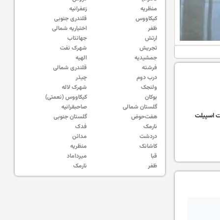
منظریه
زعفرانیه
کیکاووس
قلندری جنوبی
ظفر
اختیاریه شمالی
ارتش
جهانتاب
تجریش
شهرک نفت
جمشیدیه
الهیه
فرشته
قلندری شمالی
درب دوم
چیذر
ولنجک
شهرک لاله
بوکان
کیکاووس (نعمتی)
گلستان شمالی
صاحبقرانیه
 اسپیلت
هفت‌حوض
گلستان جنوبی
نارمک
فدک
دردشت
مدائن
کاشانک
منظریه
قبا
میرداماد
ظفر
نارمک