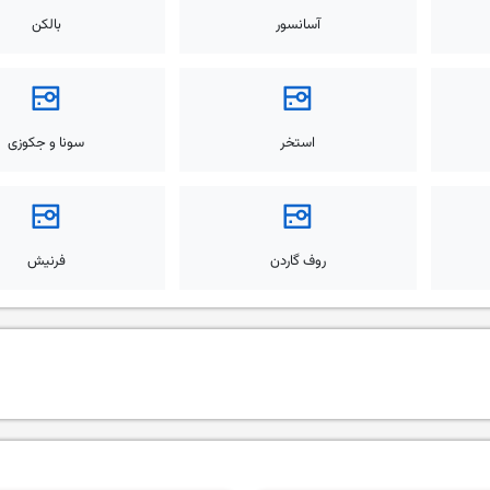
آسانسور
بالکن
استخر
سونا و جکوزی
روف گاردن
فرنیش