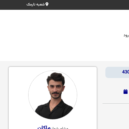
شعبه نارمک
رود
ماکان
مشاور شما: