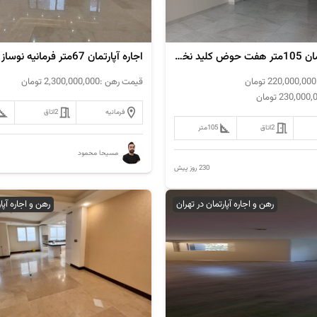
فروش آپارتمان 105متر هفت حوض کلید نخورده
اجاره آپارتمان 67متر فرمانیه نوساز
220,000,000
تومان
قیمت رهن :
2,300,000,000
تومان
230,000,
تومان
فرمانیه
2
اتاق
2
اتاق
105
متر
مسیحا محمود
230 روز پیش
رهن و اجاره آپارتمان در تهران
رهن و اجاره آپا