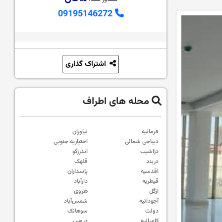
09195146272
اشتراک گذاری
محله های اطراف
فرمانیه
نیاوران
دیباجی شمالی
اختیاریه جنوبی
دزاشیب
اندرزگو
دربند
قلهک
اقدسیه
پاسداران
قیطریه
دارآباد
ازگل
هروی
آجودانیه
شمس‌آباد
دولت
سوهانک
کامرانیه
دروس