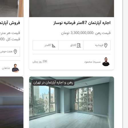
اجاره آپارتمان 87متر فرمانیه نوساز
قیمت رهن :
3,300,000,000
تومان
قیمت هر متر:
قیمت کل :
000
فرمانیه
2
اتاق
87
متر
هفت‌حوض
230 روز پیش
مسیحا محمود
شاهان
رهن و اجاره آپارتمان در تهران