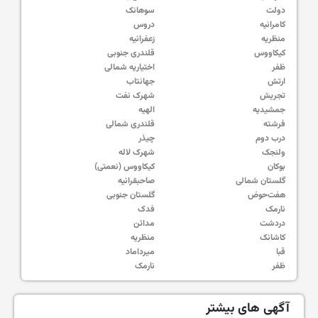
دولت
سوهانک
کامرانیه
دروس
منظریه
زعفرانیه
کیکاووس
قلندری جنوبی
ظفر
اختیاریه شمالی
ارتش
جهانتاب
تجریش
شهرک نفت
جمشیدیه
الهیه
فرشته
قلندری شمالی
درب دوم
چیذر
ولنجک
شهرک لاله
بوکان
کیکاووس (نعمتی)
گلستان شمالی
صاحبقرانیه
هفت‌حوض
گلستان جنوبی
نارمک
فدک
دردشت
مدائن
کاشانک
منظریه
قبا
میرداماد
ظفر
نارمک
آگهی های بیشتر