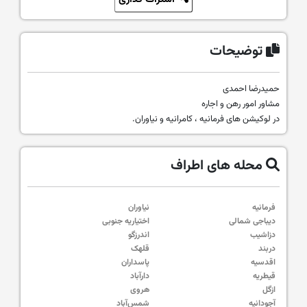
توضیحات
حمیدرضا احمدی
مشاور امور رهن و اجاره
در لوکیشن های فرمانیه ، کامرانیه و نیاوران.
محله های اطراف
فرمانیه
نیاوران
دیباجی شمالی
اختیاریه جنوبی
دزاشیب
اندرزگو
دربند
قلهک
اقدسیه
پاسداران
قیطریه
دارآباد
ازگل
هروی
آجودانیه
شمس‌آباد