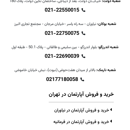
شعبه دولت:
خیـابــان دولت، بعد از دیباجی، ساختمان نگین دولت، پلاک 180
021-22550015
شعبه بوکان:
نیاوران - سه راه یاسر -خیابان مرجان - مجتمع تجاری البرز
021-22750075
شعبه اندرزگو:
بلوار اندرزگو - بین سلیمی و طالقانی - پلاک 50.1 - طبقه اول
021-22690039
شعبه نارمک:
بالاتر از میدان هفت‌حوض (نبوت)، نبش خیابان خاموشی
02177180058
خرید و فروش آپارتمان در تهران
خرید و فروش آپارتمان در نیاوران
خرید و فروش آپارتمان در فرمانیه