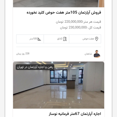
فروش آپارتمان 105متر هفت حوض کلید نخورده
قیمت هر متر:
220,000,000
تومان
قیمت کل :
230,000,000
تومان
هفت‌حوض
2
اتاق
105
متر
228 روز پیش
شاهان
رهن و اجاره آپارتمان در تهران
اجاره آپارتمان 67متر فرمانیه نوساز