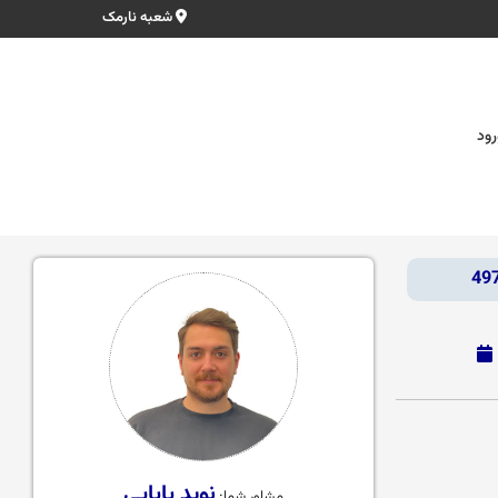
شعبه نارمک
رود
نوید بابایی
مشاور شما: