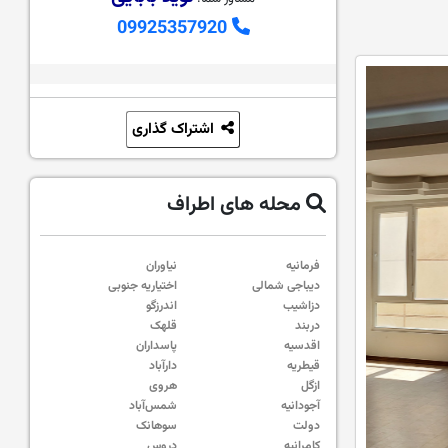
09925357920
اشتراک گذاری
محله های اطراف
فرمانیه
نیاوران
دیباجی شمالی
اختیاریه جنوبی
دزاشیب
اندرزگو
دربند
قلهک
اقدسیه
پاسداران
قیطریه
دارآباد
ازگل
هروی
آجودانیه
شمس‌آباد
دولت
سوهانک
کامرانیه
دروس