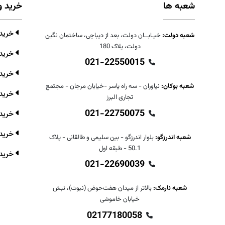
شعبه ها
خرید و
خرید و
شعبه دولت:
خیـابــان دولت، بعد از دیباجی، ساختمان نگین
دولت، پلاک 180
خرید 
021-22550015
خرید 
شعبه بوکان:
نیاوران - سه راه یاسر -خیابان مرجان - مجتمع
خرید 
تجاری البرز
021-22750075
خرید 
خرید 
شعبه اندرزگو:
بلوار اندرزگو - بین سلیمی و طالقانی - پلاک
50.1 - طبقه اول
خرید 
021-22690039
شعبه نارمک:
بالاتر از میدان هفت‌حوض (نبوت)، نبش
خیابان خاموشی
02177180058