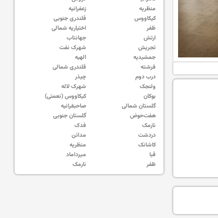
منظریه
زعفرانیه
کیکاووس
قلندری جنوبی
ظفر
اختیاریه شمالی
ارتش
جهانتاب
تجریش
شهرک نفت
جمشیدیه
الهیه
فرشته
قلندری شمالی
درب دوم
چیذر
ولنجک
شهرک لاله
بوکان
کیکاووس (نعمتی)
گلستان شمالی
صاحبقرانیه
هفت‌حوض
گلستان جنوبی
نارمک
فدک
دردشت
مدائن
کاشانک
منظریه
قبا
میرداماد
ظفر
نارمک