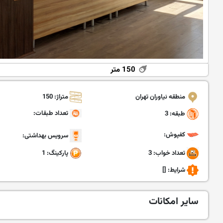
150 متر
منطقه نیاوران تهران
متراژ: 150
تعداد طبقات:
طبقه: 3
کفپوش:
سرویس بهداشتی:
تعداد خواب: 3
پارکینگ: 1
شرایط:
[]
سایر امکانات