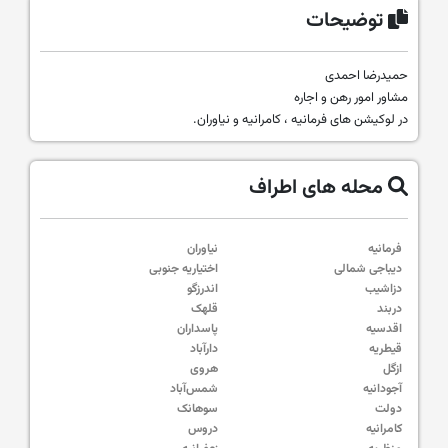
توضیحات
حمیدرضا احمدی
مشاور امور رهن و اجاره
در لوکیشن های فرمانیه ، کامرانیه و نیاوران.
محله های اطراف
فرمانیه
نیاوران
دیباجی شمالی
اختیاریه جنوبی
دزاشیب
اندرزگو
دربند
قلهک
اقدسیه
پاسداران
قیطریه
دارآباد
ازگل
هروی
آجودانیه
شمس‌آباد
دولت
سوهانک
کامرانیه
دروس