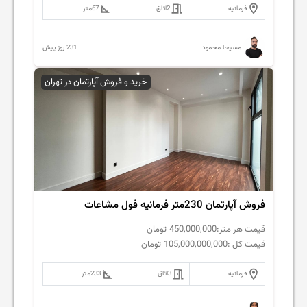
فرمانیه
2
اتاق
67
متر
231 روز پیش
مسیحا محمود
خرید و فروش آپارتمان در تهران
فروش آپارتمان 230متر فرمانیه فول مشاعات
قیمت هر متر:
450,000,000
تومان
قیمت کل :
105,000,000,000
تومان
فرمانیه
3
اتاق
233
متر