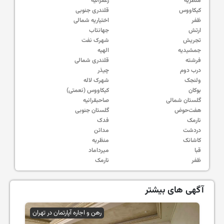
منظریه
زعفرانیه
کیکاووس
قلندری جنوبی
ظفر
اختیاریه شمالی
ارتش
جهانتاب
تجریش
شهرک نفت
جمشیدیه
الهیه
فرشته
قلندری شمالی
درب دوم
چیذر
ولنجک
شهرک لاله
بوکان
کیکاووس (نعمتی)
گلستان شمالی
صاحبقرانیه
هفت‌حوض
گلستان جنوبی
نارمک
فدک
دردشت
مدائن
کاشانک
منظریه
قبا
میرداماد
ظفر
نارمک
آگهی های بیشتر
رهن و اجاره آپارتمان در تهران