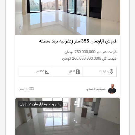
فروش آپارتمان 355 متر زعفرانیه برند منطقه
قیمت هر متر:
750,000,000
تومان
قیمت کل :
266,000,000,000
تومان
زعفرانیه
3
اتاق
355
متر
262 روز پیش
حمیدرضا احمدی
رهن و اجاره آپارتمان در تهران