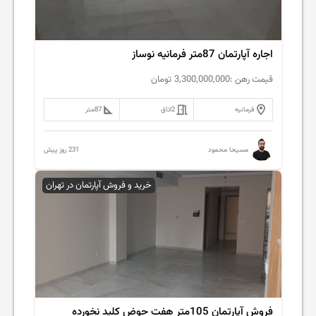
اجاره آپارتمان 87متر فرمانیه نوساز
قیمت رهن :
3,300,000,000
تومان
فرمانیه
2
اتاق
87
متر
231 روز پیش
مسیحا محمود
خرید و فروش آپارتمان در تهران
فروش آپارتمان 105متر هفت حوض کلید نخورده