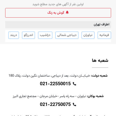
اولین نفر از آگهی های جدید مطلع شوید
گوش به زنگ
اطراف تهران
فرمانیه
نیاوران
دیباجی شمالی
دزاشیب
اندرزگو
دربند
قل
شعبه ها
شعبه دولت:
خیـابــان دولت، بعد از دیباجی، ساختمان نگین دولت، پلاک 180
021-22550015
شعبه بوکان:
نیاوران - سه راه یاسر -خیابان مرجان - مجتمع تجاری البرز
021-22750075