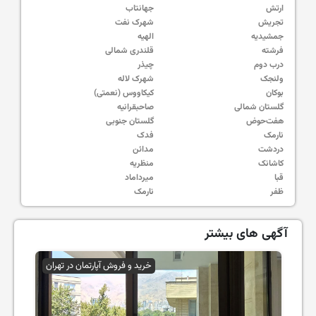
ارتش
جهانتاب
تجریش
شهرک نفت
جمشیدیه
الهیه
فرشته
قلندری شمالی
درب دوم
چیذر
ولنجک
شهرک لاله
بوکان
کیکاووس (نعمتی)
گلستان شمالی
صاحبقرانیه
هفت‌حوض
گلستان جنوبی
نارمک
فدک
دردشت
مدائن
کاشانک
منظریه
قبا
میرداماد
ظفر
نارمک
آگهی های بیشتر
خرید و فروش آپارتمان در تهران