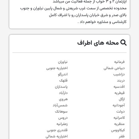
آپارتمان ۲ و ۳ خواب از جمله فعالیت من میباشد
محدوده تخصصی از سمت غرب شریعتی و شمال پایین نیاوران و جنوب
بالای صدر و شرق خیابان پاسداران رو با اشراف کامل
کارشناسی و مشاوره خواهم داد .
محله های اطراف
فرمانیه
نیاوران
دیباجی شمالی
اختیاریه جنوبی
دزاشیب
اندرزگو
دربند
قلهک
اقدسیه
پاسداران
قیطریه
دارآباد
ازگل
هروی
آجودانیه
شمس‌آباد
دولت
سوهانک
کامرانیه
دروس
منظریه
زعفرانیه
کیکاووس
قلندری جنوبی
ظفر
اختیاریه شمالی