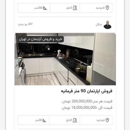
کامرانیه
3
اتاق
208
متر
307 روز پیش
سلگی
خرید و فروش آپارتمان در تهران
فروش اپارتمان 90 متر فرمانیه
قیمت هر متر:
200,000,000
تومان
قیمت کل :
18,000,000,000
تومان
فرمانیه
2
اتاق
90
متر