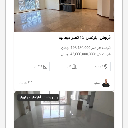
فروش اپارتمان 215متر فرمانیه
قیمت هر متر:
198,130,000
تومان
قیمت کل :
42,000,000,000
تومان
فرمانیه
3
اتاق
215
متر
310 روز پیش
سلگی
رهن و اجاره آپارتمان در تهران