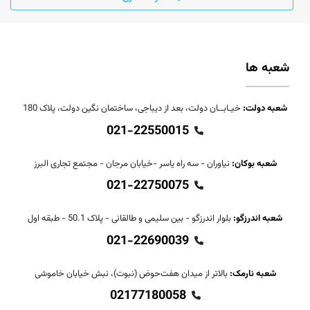
شعبه ها
شعبه دولت:
خیـابــان دولت، بعد از دیباجی، ساختمان نگین دولت، پلاک 180
021-22550015
شعبه بوکان:
نیاوران - سه راه یاسر -خیابان مرجان - مجتمع تجاری البرز
021-22750075
شعبه اندرزگو:
بلوار اندرزگو - بین سلیمی و طالقانی - پلاک 50.1 - طبقه اول
021-22690039
شعبه نارمک:
بالاتر از میدان هفت‌حوض (نبوت)، نبش خیابان خاموشی
02177180058