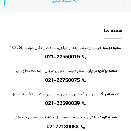
اشتراک گذاری
شعبه ها
شعبه دولت:
خیـابــان دولت، بعد از دیباجی، ساختمان نگین دولت، پلاک 180
021-22550015
شعبه بوکان:
نیاوران - سه راه یاسر -خیابان مرجان - مجتمع تجاری البرز
021-22750075
شعبه اندرزگو:
بلوار اندرزگو - بین سلیمی و طالقانی - پلاک 50.1 - طبقه اول
021-22690039
شعبه نارمک:
بالاتر از میدان هفت‌حوض (نبوت)، نبش خیابان خاموشی
02177180058