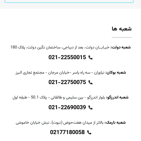
شعبه ها
شعبه دولت:
خیـابــان دولت، بعد از دیباجی، ساختمان نگین دولت، پلاک 180
021-22550015
شعبه بوکان:
نیاوران - سه راه یاسر -خیابان مرجان - مجتمع تجاری البرز
021-22750075
شعبه اندرزگو:
بلوار اندرزگو - بین سلیمی و طالقانی - پلاک 50.1 - طبقه اول
021-22690039
شعبه نارمک:
بالاتر از میدان هفت‌حوض (نبوت)، نبش خیابان خاموشی
02177180058