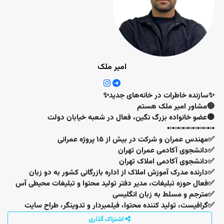
امیر ملک
✨سازنده خاطرات در خانه‌های جدید✨
🔵مشاور امیر ملک هستم
🟡عضو خانواده بزرگ نگین، فعال در شعبه ‌خیابان دولت
▪️▫️▪️▫️▪️▫️▪️▫️▪️▫️▪️▫️▪️▫️▪️▫️▪️▫️▪️
✅مهندس عمران و شرکت در بیش از ۱۵ پروژه عمرانی
✅دانشجوی آکادمی عمران تهران
✅دانشجوی آکادمی املاک تهران
✅دارنده مدرک آموزش املاک از اداره بازرگانی کشور به دو زبان
✅فعال حوزه‌ تبلیغات، مدیر دفتر تولید محتوا و تبلیغات محیطی آس
✅مترجم و مسلط به زبان انگلیسی
✅گرافیست، تولید کننده محتوا، فیلمبردار و تدوینگر، طراح سایت
اشتراک گذاری