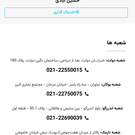
حسین آبادی
اشتراک گذاری
شعبه ها
شعبه دولت:
خیـابــان دولت، بعد از دیباجی، ساختمان نگین دولت، پلاک 180
021-22550015
شعبه بوکان:
نیاوران - سه راه یاسر -خیابان مرجان - مجتمع تجاری البرز
021-22750075
شعبه اندرزگو:
بلوار اندرزگو - بین سلیمی و طالقانی - پلاک 50.1 - طبقه اول
021-22690039
شعبه نارمک:
بالاتر از میدان هفت‌حوض (نبوت)، نبش خیابان خاموشی