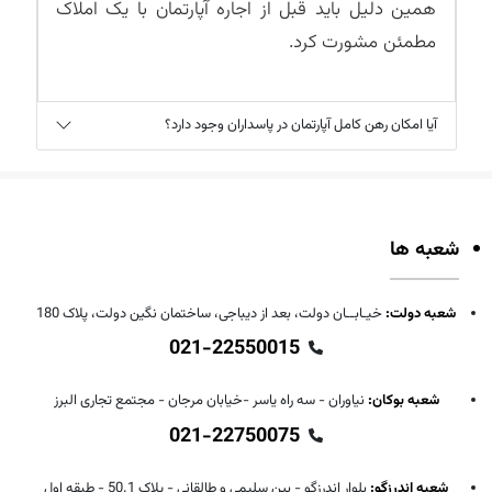
همین دلیل باید قبل از اجاره آپارتمان با یک املاک
مطمئن مشورت کرد.
آیا امکان رهن کامل آپارتمان در پاسداران وجود دارد؟
شعبه ها
شعبه دولت:
خیـابــان دولت، بعد از دیباجی، ساختمان نگین دولت، پلاک 180
021-22550015
شعبه بوکان:
نیاوران - سه راه یاسر -خیابان مرجان - مجتمع تجاری البرز
021-22750075
شعبه اندرزگو:
بلوار اندرزگو - بین سلیمی و طالقانی - پلاک 50.1 - طبقه اول