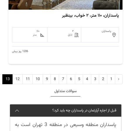
پاسداران، ۱۱۰ متر، ۲ خواب، بینظیر
پاسداران
۲
۱۱۰
اتاق
متر
1206 روز پیش
13
12
11
10
9
8
7
6
5
4
3
2
1
‹
سوالات متداول
قبل از اجاره آپارتمان در پاسداران چه باید کرد؟
پاسداران منطقه وسیعی در منطقه 3 تهران است به