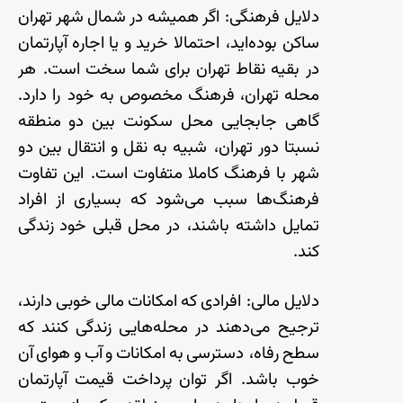
دلایل
فرهنگی
:
اگر
همیشه
در
شمال
شهر
تهران
ساکن
بوده
اید، احتمالا
خرید
و
یا
اجاره
آپارتمان
در
بقیه
نقاط
تهران
برای
شما
سخت
است
.
هر
محله
تهران،
فرهنگ
مخصوص
به
خود را
دارد
.
گاهی
جابجایی
محل
سکونت
بین
دو
منطقه
نسبتا
دور
تهران، شبیه
به
نقل
و
انتقال
بین
دو
شهر
با
فرهنگ
کاملا
متفاوت
است
.
این
تفاوت
فرهنگ
ها
سبب
می
شود
که
بسیاری
از
افراد
تمایل
داشته
باشند، در
محل
قبلی
خود
زندگی
کند
.
دلایل
مالی
:
افرادی
که
امکانات
مالی
خوبی
دارند،
ترجیح
می
دهند
در
محله
هایی
زندگی
کنند
که
سطح
رفاه، دسترسی
به
امکانات
و
آب
و
هوای
آن
خوب
باشد
.
اگر
توان
پرداخت
قیمت
آپارتمان