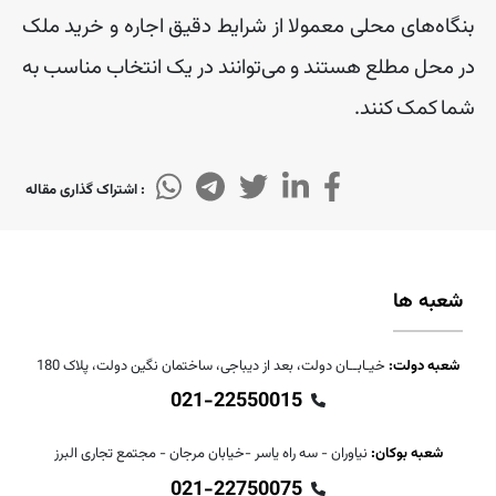
بنگاه
های
محلی
معمولا
از
شرایط
دقیق
اجاره
و
خرید
ملک
در
محل
مطلع
هستند
و
می
توانند
در
یک
انتخاب
مناسب
به
شما
کمک
کنند
.
: اشتراک گذاری مقاله
شعبه ها
شعبه دولت:
خیـابــان دولت، بعد از دیباجی، ساختمان نگین دولت، پلاک 180
021-22550015
شعبه بوکان:
نیاوران - سه راه یاسر -خیابان مرجان - مجتمع تجاری البرز
021-22750075