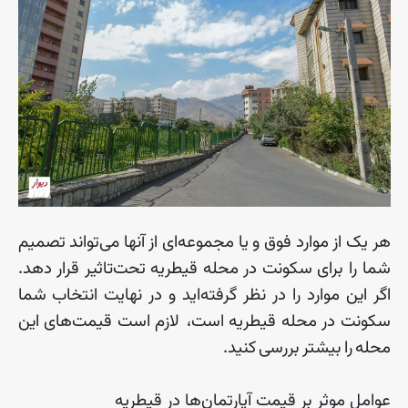
هر
یک
از
موارد
فوق
و
یا
مجموعه
ای
از
آنها
می
تواند
تصمیم
شما
را
برای
سکونت
در
محله
قیطریه
تحت
تاثیر
قرار
دهد
.
اگر
این
موارد
را
در
نظر
گرفته
اید
و
در
نهایت
انتخاب
شما
سکونت
در
محله
قیطریه
است، لازم
است
قیمت
های
این
محله
را
بیشتر
بررسی
کنید
.
عوامل موثر بر قیمت آپارتمان‌ها در قیطریه