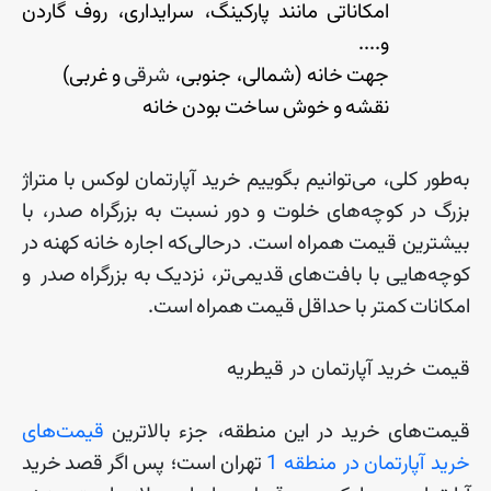
امکاناتی
مانند
پارکینگ، سرایداری، روف
گاردن
و
....
جهت
خانه
(
شمالی، جنوبی،
شرقی
و
غربی
)
نقشه
و
خوش
ساخت
بودن
خانه
به
طور
کلی، می
توانیم
بگوییم
خرید
آپارتمان
لوکس
با
متراژ
بزرگ
در
کوچه
های
خلوت
و
دور
نسبت
به
بزرگراه
صدر، با
بیشترین
قیمت
همراه
است
.
درحالی
که
اجاره
خانه
کهنه
در
کوچه
هایی
با
بافت
های
قدیمی
تر، نزدیک
به
بزرگراه
صدر
و
امکانات
کمتر
با
حداقل
قیمت
همراه
است
.
قیمت خرید آپارتمان در قیطریه
قیمت
های
خرید
در
این
منطقه، جزء
بالاترین
قیمت
های
خرید آپارتمان
در منطقه 1
تهران
است؛ پس
اگر
قصد
خرید