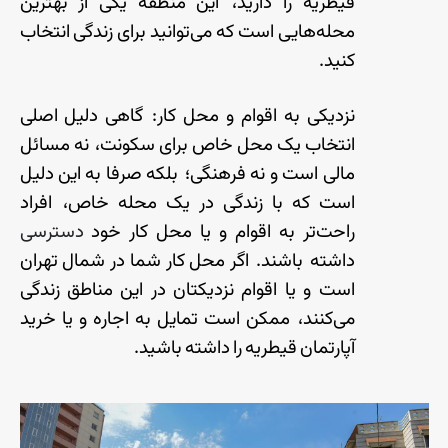
قیطریه
را
دارید، این
منطقه
یکی
از
بهترین
محله
هایی
است
که
می
توانید
برای
زندگی
انتخاب
کنید
.
نزدیکی
به
اقوام
و
محل
کار
:
گاهی
دلیل
اصلی
انتخاب
یک
محل
خاص
برای
سکونت، نه
مسائل
مالی
است
و
نه
فرهنگی؛ بلکه
صرفا
به
این
دلیل
است
که
با
زندگی
در
یک
محله
خاص، افراد
راحت
تر
به
اقوام
و
یا
محل
کار
خود
دسترسی
داشته باشند
.
اگر
محل
کار
شما
در
شمال
تهران
است
و
یا
اقوام
نزدیکتان
در
این
مناطق
زندگی
می
کنند، ممکن
است
تمایل
به
اجاره
و
یا
خرید
آپارتمان
قیطریه
را
داشته
باشید
.