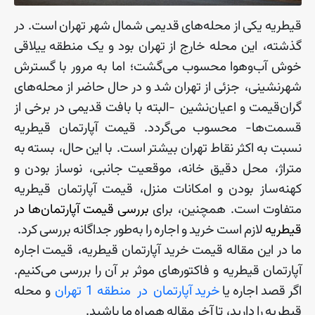
قیطریه
یکی
از
محله
های
قدیمی
شمال
شهر
تهران
است
.
در
گذشته، این
محله
خارج
از
تهران
بود
و
یک
منطقه
ییلاقی
خوش
آب
وهوا
محسوب
می
گشت؛ اما
به
مرور
با
گسترش
شهرنشینی، جزئی
از
تهران
شد
و
در
حال
حاضر
از
محله
های
گران
قیمت
و
اعیان
نشین
-
البته
با
بافت
قدیمی
در
برخی
از
قسمت
ها
-
محسوب
می
گردد
.
قیمت
آپارتمان
‌
قیطریه
نسبت
به
اکثر
نقاط
تهران
بیشتر
است
.
با
این
حال، بسته
به
متراژ، محل
دقیق
خانه، موقعیت
جانبی، نوساز
بودن
و
کهنه
ساز
بودن
و
امکانات
منزل، قیمت
آپارتمان
‌
قیطریه
متفاوت
است
.
همچنین، برای
بررسی
قیمت
آپارتمان
ها
در
قیطریه
لازم
است
خرید
و
اجاره
را
به
طور
جداگانه
بررسی
کرد
.
ما
در
این
مقاله
قیمت
خرید
آپارتمان
قیطریه، قیمت
اجاره
آپارتمان
قیطریه
و
فاکتورهای
موثر
بر
آن
را
بررسی
می
کنیم
.
اگر
قصد
اجاره
یا
خرید
آپارتمان
در
منطقه 1 تهران
و محله
قیطریه
را
دارید، تا
آخر
مقاله
همراه
ما
باشید
.