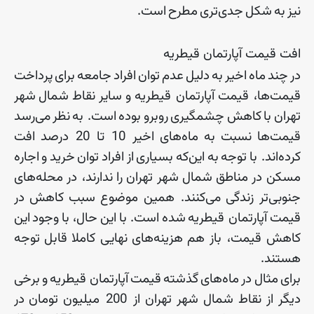
نیز
به
شکل
جدی
تری
مطرح
است
.
افت قیمت آپارتمان‌ قیطریه
در
چند
ماه
اخیر
به
دلیل
عدم
توان
افراد
جامعه
برای
پرداخت
قیمت
ها، قیمت
آپارتمان
‌
قیطریه
و
سایر
نقاط
شمال
شهر
تهران
با
کاهش
چشمگیری
روبرو
بوده
است
.
به
نظر
می
رسد
قیمت
ها
نسبت
به
ماه
های
اخیر
10
تا
20
درصد
افت
کرده
اند
.
با
توجه
به
این
که
بسیاری
از
افراد
توان
خرید
و
اجاره
مسکن
در
مناطق
شمال
شهر
تهران
را
ندارند، در
محله
های
جنوبی
تر
زندگی
می
کنند
.
همین
موضوع
سبب
کاهش
در
قیمت
آپارتمان
‌
قیطریه
شده
است
.
با
این
حال، با
وجود
این
کاهش
قیمت، باز
هم
هزینه
های
نهایی
کاملا
قابل
توجه
هستند
.
برای
مثال
در
ماه
های
گذشته
قیمت
آپارتمان
‌
قیطریه
و
برخی
دیگر
از
نقاط
شمال
شهر
تهران
از
200
میلیون
تومان
در