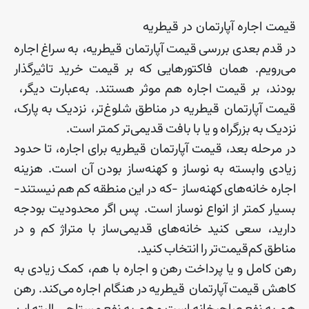
قیمت اجاره آپارتمان در قیطریه
در
قدم
بعدی
بررسی
قیمت
آپارتمان
‌
قیطریه، به
سراغ
اجاره
می
رویم
.
همان
‌
فاکتورهایی
که
بر
قیمت
خرید
تاثیرگذار
بودند، بر
قیمت
اجاره
هم
موثر
هستند
.
به
عبارت
دیگر،
قیمت
آپارتمان
‌
قیطریه
در
مناطق
شلوغ
تر، نزدیک
به
پارک،
نزدیک
به
بزرگراه
و
یا
با
بافت
قدیمی
تر
کمتر
است
.
در
مرحله
بعد، قیمت
آپارتمان
‌
قیطریه
برای
اجاره، تا
حدود
زیادی
وابسته
به
نوساز
و
کهنه
ساز
بودن
آن
است
.
هزینه
اجاره
خانه
های
کهنه
ساز
-
که
در
این
منطقه
کم
هم
نیستند
-
بسیار
کمتر
از
انواع
نوساز
است
.
پس
اگر
محدودیت
بودجه
دارید، سعی
کنید
خانه
های
قدیمی
ساز
با
متراژ
کم
و
در
مناطق
کم
قیمت
تر
را
انتخاب
کنید
.
رهن
کامل
و
یا
پرداخت
رهن
و
اجاره
با
هم، کمک
زیادی
به
کاهش
قیمت
آپارتمان
‌
قیطریه
در
هنگام
اجاره
می
کند
.
رهن