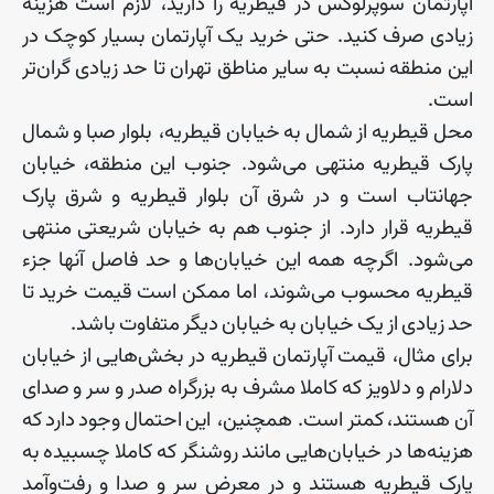
آپارتمان
سوپرلوکس
در
قیطریه
را
دارید، لازم
است
هزینه
زیادی
صرف
کنید
.
حتی
خرید
یک
آپارتمان
بسیار
کوچک
در
این
منطقه
نسبت
به
سایر
مناطق
تهران
تا
حد
زیادی
گران
تر
است
.
محل
قیطریه
از
شمال
به
خیابان
قیطریه، بلوار
صبا
و
شمال
پارک
قیطریه
منتهی
می
شود
.
جنوب
این
منطقه،
خیابان
جهانتاب
است
و
در
شرق
آن
بلوار
قیطریه
و
شرق
پارک
قیطریه
قرار
دارد
.
از
جنوب
هم
به
خیابان
شریعتی
منتهی
می
شود
.
اگرچه
همه
این
خیابان
ها
و
حد
فاصل
آنها
جزء
قیطریه
محسوب
می
شوند، اما
ممکن
است
قیمت
خرید
تا
حد
زیادی
از
یک
خیابان
به
خیابان
دیگر
متفاوت
باشد
.
برای
مثال، قیمت
آپارتمان
قیطریه
در
بخش
هایی
از
خیابان
دلارام
و
دلاویز
که
کاملا
مشرف
به
بزرگراه
صدر
و
سر
و
صدای
آن
هستند،
کمتر
است
.
همچنین، این
احتمال
وجود
دارد
که
هزینه
ها
در
خیابان
هایی
مانند
روشنگر
که
کاملا
چسبیده
به
پارک
قیطریه
هستند
و
در
معرض
سر
و
صدا
و
رفت
و
آمد