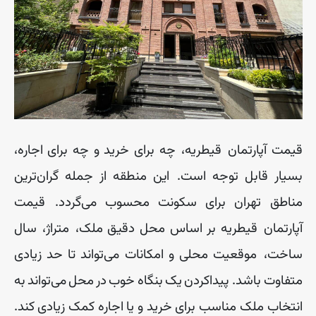
قیمت
آپارتمان
‌
قیطریه، چه
برای
خرید
و
چه
برای
اجاره،
بسیار
قابل
توجه
است
.
این
منطقه
از
جمله
گران
ترین
مناطق
تهران
برای
سکونت
محسوب
می
گردد
.
قیمت
آپارتمان
‌
قیطریه
بر
اساس
محل
دقیق
ملک، متراژ، سال
ساخت، موقعیت
محلی
و
امکانات
می
تواند
تا
حد
زیادی
متفاوت
باشد
.
پیدا
کردن
یک
بنگاه
خوب
در
محل
می
تواند
به
انتخاب
ملک
مناسب
برای
خرید
و
یا
اجاره
کمک
زیادی
کند
.