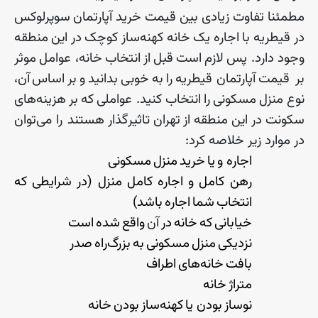
مطمئنا
تفاوت
زیادی
بین
قیمت
خرید
آپارتمان
سوپرلوکس
در
قیطریه
با
اجاره
یک
خانه
کهنه
ساز
کوچک
در
این
منطقه
وجود
دارد
.
پس
لازم
است
قبل
از
انتخاب
خانه، عوامل
موثر
بر
قیمت
آپارتمان
‌
قیطریه
را
به
خوبی
بدانید
و
بر
اساس
آن،
نوع
منزل
مسکونی
را
انتخاب
کنید
.
عواملی
که
بر
هزینه
های
سکونت
در
این
منطقه
از
تهران
تاثیر
گذار
هستند را می‌توان
در موارد زیر خلاصه کرد
:
اجاره
‌
و
یا
خرید
منزل
مسکونی
رهن
کامل
و
اجاره
کامل
منزل
(
در
شرایطی
که
انتخاب
شما
اجاره
باشد
)
خیابانی
که
خانه
در
آن
واقع
شده
است
نزدیکی
منزل
مسکونی
به
بزرگ
راه
صدر
بافت
خانه
های
اطراف
متراژ
خانه
نوساز
بودن یا
کهنه
ساز
بودن
خانه