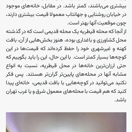
بیشتری
می
باشند، کمتر
باشد
.
در
مقابل،
خانه
های
موجود
در
خیابان
روشنایی
و
جهانتاب
معمولا
قیمت
بیشتری
دارند،
چون
موقعیت
آنها
بهتر
است
.
از
آنجا
که
محله
قیطریه
یک
محله
قدیمی
است
که
در
گذشته
محل
کشاورزی
و
باغداری
بوده، هنوز
بخش
هایی
از
آن،
بافت
کهنه
و
غیرشهری
خود
را
حفظ
کرده
اند
که
قیمت
ها
در
این
کوچه
ها
بسیار
کمتر
است
.
با
این
حال، این
را
باید
بگوییم
که
حتی
ارزان
ترین
خانه
ها
در
محل
قیطریه، نسبت
به
انواع
مشابه
آنها
در
محله
های
پایین
تر
گران
تر
هستند
.
پس
فکر
نکنید
می
توانید
در
کوچه
هایی
با
بافت
قدیمی، خانه
ای
پیدا
کنید
که
هم
قیمت
با
محله
های
معمول
شرق
و
یا
غرب
تهران
باشد
.