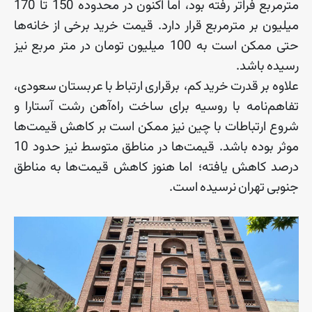
مترمربع
فراتر
رفته
بود، اما
اکنون
در
محدوده
150
تا
170
میلیون
بر
مترمربع
قرار
دارد
.
قیمت
خرید
برخی
از
خانه
ها
حتی
ممکن
است
به
100
میلیون
تومان
در
متر
مربع
نیز
رسیده
باشد
.
علاوه
بر
قدرت
خرید
کم، برقراری
ارتباط
با
عربستان
سعودی،
تفاهم
نامه
با
روسیه
برای
ساخت
راه
آهن
رشت
آستارا
و
شروع
ارتباطات
با
چین
نیز
ممکن
است
بر
کاهش
قیمت
ها
موثر
بوده
باشد
.
قیمت
ها
در
مناطق
متوسط
نیز
حدود
10
درصد
کاهش
یافته؛ اما
هنوز
کاهش
قیمت
ها
به
مناطق
جنوبی
تهران
نرسیده
است
.