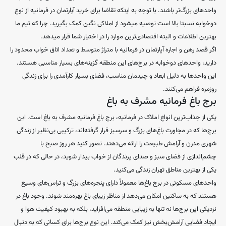
واحدهای بزرگ‌تر باشند. با توجه به اینکه تقاضا برای خرید آپارتمان در فرمانیه از نوع
دوخوابه نسبتا بالا است توصیه میشود از املاکی نگین کمک بگیرید. چرا که تیم ما
بهترین اطلاعات و البته اقتصادی‌ترین موارد را در اختیار شما قرار میدهد.
اگر قصد رهن و اجاره آپارتمان در فرمانیه با متراژ متوسط و تعداد اتاق خواب محدود را
دارید، واحدهای دوخوابه در برج‌های این منطقه گزینه‌های بسیار مناسبی هستند.
این واحدها به دلیل ابعاد و چیدمان مناسب، فضای بسیار کارآمدی را برای زندگی
روزمره فراهم می‌کنند.
برج باغ فرمانیه مشرف به باغ
یکی از جذاب‌ترین انواع املاک در فرمانیه، برج باغ فرمانیه مشرف به باغ است. این
برج‌ها که در مجاورت باغ‌های بزرگ و سرسبز قرار گرفته‌اند، ترکیبی بی‌نظیر از زندگی
شهری مدرن و آرامش طبیعت را ارائه می‌دهند. تصور کنید هر روز صبح با
چشم‌اندازی از فضای سبز و صدای پرندگان از خواب بیدار شوید، در حالی که در قلب
یکی از بهترین مناطق تهران زندگی می‌کنید.
واحدهای مسکونی در برج باغ‌ها معمولاً دارای پنجره‌های بزرگ و تراس‌های وسیع
هستند که به ساکنین امکان می‌دهد از مناظر زیبای باغ بهره‌مند شوند. وجود باغ در
نزدیکی این برج‌ها نه تنها به زیبایی منطقه می‌افزاید، بلکه به بهبود کیفیت هوا و
ایجاد فضایی آرامش‌بخش نیز کمک می‌کند. این نوع برج‌ها برای کسانی که به دنبال